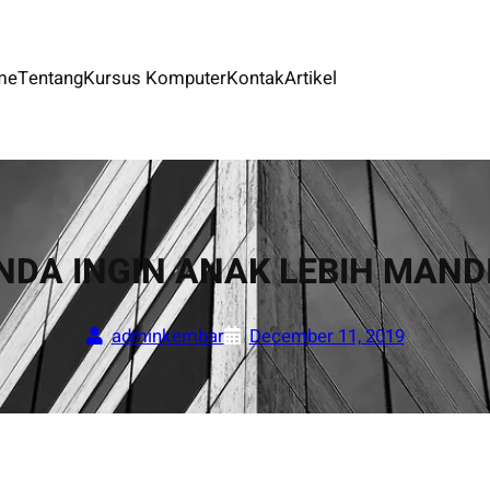
me
Tentang
Kursus Komputer
Kontak
Artikel
NDA INGIN ANAK LEBIH MANDI
adminkembar
December 11, 2019