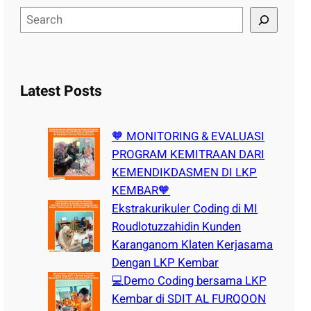
S
e
a
r
c
Latest Posts
h
🧡 MONITORING & EVALUASI
PROGRAM KEMITRAAN DARI
KEMENDIKDASMEN DI LKP
KEMBAR🧡
Ekstrakurikuler Coding di MI
Roudlotuzzahidin Kunden
Karanganom Klaten Kerjasama
Dengan LKP Kembar
💻Demo Coding bersama LKP
Kembar di SDIT AL FURQOON