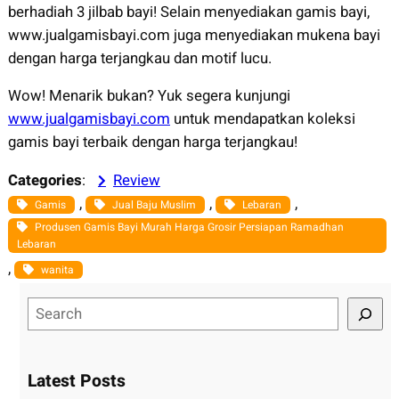
berhadiah 3 jilbab bayi! Selain menyediakan gamis bayi,
www.jualgamisbayi.com juga menyediakan mukena bayi
dengan harga terjangkau dan motif lucu.
Wow! Menarik bukan? Yuk segera kunjungi
www.jualgamisbayi.com
untuk mendapatkan koleksi
gamis bayi terbaik dengan harga terjangkau!
Categories
:
Review
, 
, 
, 
Gamis
Jual Baju Muslim
Lebaran
Produsen Gamis Bayi Murah Harga Grosir Persiapan Ramadhan
Lebaran
, 
wanita
S
e
a
r
Latest Posts