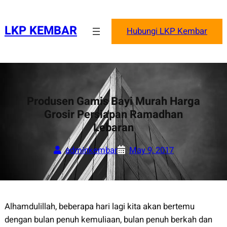
Skip
to
LKP KEMBAR
Hubungi LKP Kembar
content
Produsen Gamis Bayi Murah Harga
Grosir Persiapan Ramadhan
Lebaran
adminkembar
May 9, 2017
Alhamdulillah, beberapa hari lagi kita akan bertemu
dengan bulan penuh kemuliaan, bulan penuh berkah dan