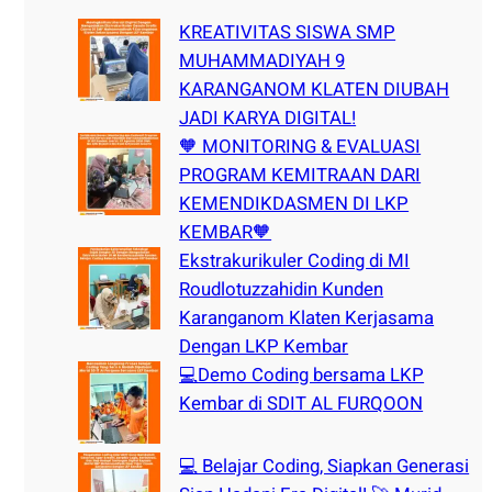
c
h
KREATIVITAS SISWA SMP
MUHAMMADIYAH 9
KARANGANOM KLATEN DIUBAH
JADI KARYA DIGITAL!
🧡 MONITORING & EVALUASI
PROGRAM KEMITRAAN DARI
KEMENDIKDASMEN DI LKP
KEMBAR🧡
Ekstrakurikuler Coding di MI
Roudlotuzzahidin Kunden
Karanganom Klaten Kerjasama
Dengan LKP Kembar
💻Demo Coding bersama LKP
Kembar di SDIT AL FURQOON
💻 Belajar Coding, Siapkan Generasi