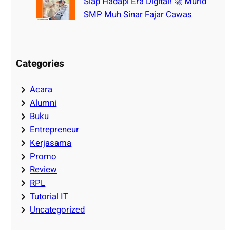
Siap Hadapi Era Digital! 🚀 Murid
SMP Muh Sinar Fajar Cawas
Categories
Acara
Alumni
Buku
Entrepreneur
Kerjasama
Promo
Review
RPL
Tutorial IT
Uncategorized