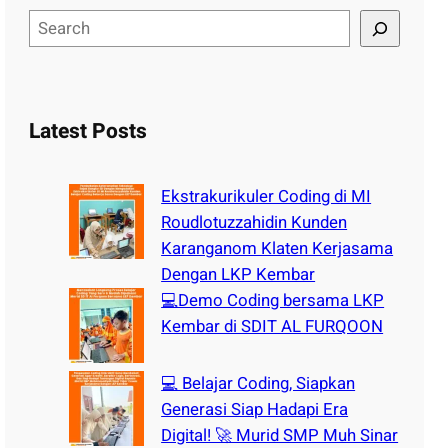
S
e
a
r
c
Latest Posts
h
Ekstrakurikuler Coding di MI
Roudlotuzzahidin Kunden
Karanganom Klaten Kerjasama
Dengan LKP Kembar
💻Demo Coding bersama LKP
Kembar di SDIT AL FURQOON
💻 Belajar Coding, Siapkan
Generasi Siap Hadapi Era
Digital! 🚀 Murid SMP Muh Sinar