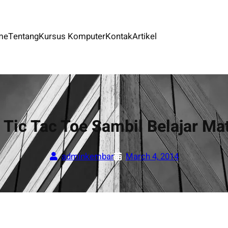
me
Tentang
Kursus Komputer
Kontak
Artikel
 Tic Tac Toe Sambil Belajar Ma
adminkembar
March 4, 2014