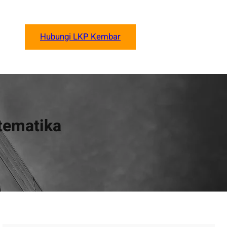
Hubungi LKP Kembar
tematika