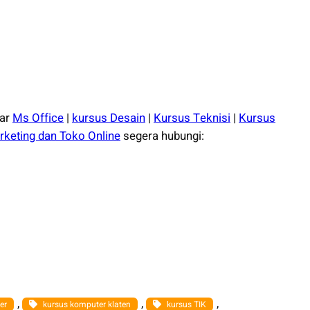
jar
Ms Office
|
kursus Desain
|
Kursus Teknisi
|
Kursus
rketing dan Toko Online
segera hubungi:
, 
, 
, 
er
kursus komputer klaten
kursus TIK