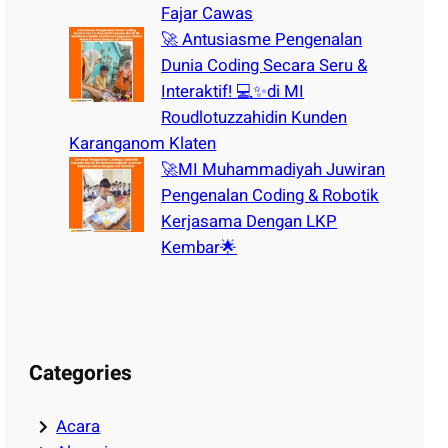
Fajar Cawas
🚀 Antusiasme Pengenalan
Dunia Coding Secara Seru &
Interaktif! 💻✨di MI
Roudlotuzzahidin Kunden
Karanganom Klaten
🚀MI Muhammadiyah Juwiran
Pengenalan Coding & Robotik
Kerjasama Dengan LKP
Kembar🌟
Categories
Acara