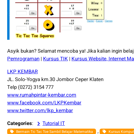
Asyik bukan? Selamat mencoba ya! Jika kalian ingin bela
Pemrograman
|
Kursus TIK
|
Kursus Website, Internet Ma
LKP KEMBAR
JL. Solo-Yogya km.30 Jombor Ceper Klaten
Telp (0272) 3154 777
www.rumahpintar-kembar.com
www.facebook.com/LKPKembar
www.twitter.com/lkp_kembar
Categories
:
Tutorial IT
, 
Bermain Tic Tac Toe Sambil Belajar Matematika
Kursus Komput