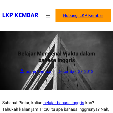
Skip
to
LKP KEMBAR
Hubungi LKP Kembar
content
Belajar Mengenal Waktu dalam
bahasa Inggris
adminkembar
December 27, 2013
Sahabat Pintar, kalian
belajar bahasa inggris
kan?
Tahukah kalian jam 11:30 itu apa bahasa inggrisnya? Nah,