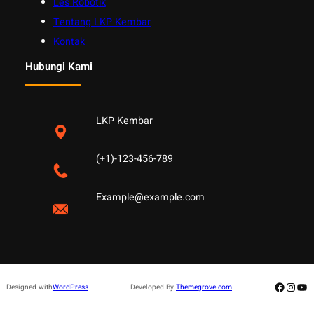
Les Robotik
Tentang LKP Kembar
Kontak
Hubungi Kami
LKP Kembar
(+1)-123-456-789
Example@example.com
Facebo
Insta
Yo
Designed with
WordPress
Developed By
Themegrove.com