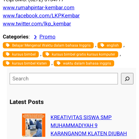
www.rumahpintar-kembar.com
www.facebook.com/LKPKembar
www.twitter.com/lkp_kembar
Categories
:
Promo
, 
, 
Belajar Mengenal Waktu dalam bahasa Inggris
english
, 
, 
kursus bimbel
kursus bimbel gratis kursus komputer
, 
kursus bimbel klaten
waktu dalam bahasa inggris
S
e
a
r
Latest Posts
c
h
KREATIVITAS SISWA SMP
MUHAMMADIYAH 9
KARANGANOM KLATEN DIUBAH