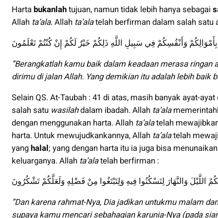
Harta
bukanlah
tujuan, namun tidak lebih hanya sebagai
s
Allah
ta’ala
. Allah
ta’ala
telah berfirman dalam salah satu 
أَمْوَالِكُمْ وَأَنْفُسِكُمْ فِي سَبِيلِ اللَّهِ ذَلِكُمْ خَيْرٌ لَكُمْ إِنْ كُنْتُمْ تَعْلَمُونَ
”Berangkatlah kamu baik dalam keadaan merasa ringan a
dirimu di jalan Allah. Yang demikian itu adalah lebih bai
Selain QS. At-Taubah : 41 di atas, masih banyak ayat-ay
salah satu
wasilah
dalam ibadah. Allah
ta’ala
memerinta
dengan menggunakan harta. Allah
ta’ala
telah mewajibkan
harta. Untuk mewujudkankannya, Allah
ta’ala
telah mewaj
yang
halal
; yang dengan harta itu ia juga bisa menunaika
keluarganya. Allah
ta’ala
telah berfirman :
مُ اللَّيْلَ وَالنَّهَارَ لِتَسْكُنُوا فِيهِ وَلِتَبْتَغُوا مِنْ فَضْلِهِ وَلَعَلَّكُمْ تَشْكُرُونَ
”Dan karena rahmat-Nya, Dia jadikan untukmu malam dan 
supaya kamu
mencari sebahagian karunia-Nya
(pada sia