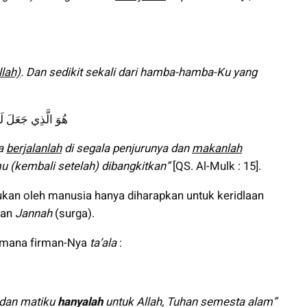
lah)
. Dan sedikit sekali dari hamba-hamba-Ku yang
هُوَ الَّذِي جَعَلَ لَ
ka
berjalanlah
di segala penjurunya dan
makanlah
u (kembali setelah) dibangkitkan”
[QS. Al-Mulk : 15].
ukan oleh manusia hanya diharapkan untuk keridlaan
tan
Jannah
(surga).
aimana firman-Nya
ta’ala
:
 dan matiku
hanyalah
untuk Allah, Tuhan semesta alam”