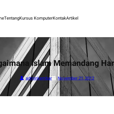
me
Tentang
Kursus Komputer
Kontak
Artikel
gaimana Islam Memandang Har
adminkembar
November 21, 2012