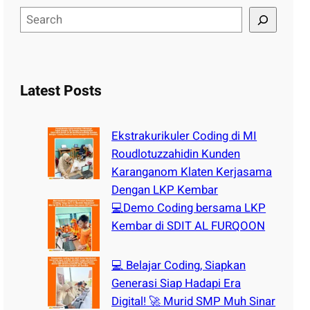
S
e
a
r
c
Latest Posts
h
Ekstrakurikuler Coding di MI
Roudlotuzzahidin Kunden
Karanganom Klaten Kerjasama
Dengan LKP Kembar
💻Demo Coding bersama LKP
Kembar di SDIT AL FURQOON
💻 Belajar Coding, Siapkan
Generasi Siap Hadapi Era
Digital! 🚀 Murid SMP Muh Sinar