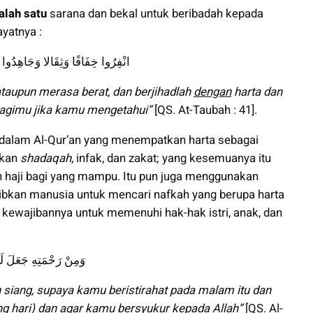
alah satu
sarana dan bekal untuk beribadah kepada
ayatnya :
انْفِرُوا خِفَافًا وَثِقَالا وَجَاهِدُوا بِ
taupun merasa berat, dan berjihadlah
dengan
harta dan
k bagimu jika kamu mengetahui”
[QS. At-Taubah : 41].
at dalam Al-Qur’an yang menempatkan harta sebagai
hkan
shadaqah
, infak, dan zakat; yang kesemuanya itu
 haji bagi yang mampu. Itu pun juga menggunakan
ibkan manusia untuk mencari nafkah yang berupa harta
n kewajibannya untuk memenuhi hak-hak istri, anak, dan
وَمِنْ رَحْمَتِهِ جَعَلَ لَكُ
siang, supaya kamu beristirahat pada malam itu dan
ng hari) dan agar kamu
bersyukur
kepada Allah”
[QS. Al-