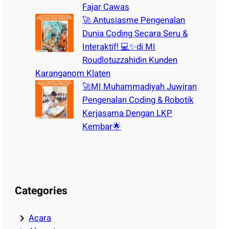
Fajar Cawas
🚀 Antusiasme Pengenalan
Dunia Coding Secara Seru &
Interaktif! 💻✨di MI
Roudlotuzzahidin Kunden
Karanganom Klaten
🚀MI Muhammadiyah Juwiran
Pengenalan Coding & Robotik
Kerjasama Dengan LKP
Kembar🌟
Categories
Acara