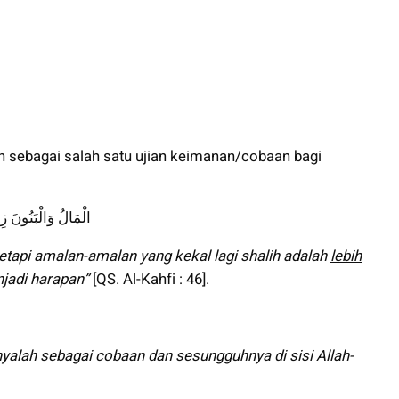
n sebagai salah satu ujian keimanan/cobaan bagi
الْمَالُ وَالْبَنُونَ زِي
etapi amalan-amalan yang kekal lagi shalih adalah
lebih
njadi harapan”
[QS. Al-Kahfi : 46].
nyalah sebagai
cobaan
dan sesungguhnya di sisi Allah-