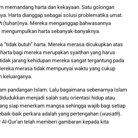
am memandang harta dan kekayaan. Satu golongan
. Harta dianggap sebagai solusi problematika umat.
ah
(tuhan)nya. Mereka menganggap bahwasannya
an mengumpulkan harta sebanyak-banyaknya.
“tidak butuh” harta. Mereka merasa dicukupkan atas
 harta bagi mereka merupakan syaithan yang harus
….tidak jarang kehidupan mereka sangat tergantung pada
. Mereka merasa tidak mempunyai waktu yang cukup
n keluarganya.
alam pandangan Islam. Lalu bagaimana sebenarnya Islam
dudukkan menjadi salah satu orientasi hidup atau
yang siap menerkam mangsa sehingga wajib bagi setiap
aik-baik perkara adalah yang pertengahan (
wasath
).
Al-Qur’an telah memberi gambaran kepada kita