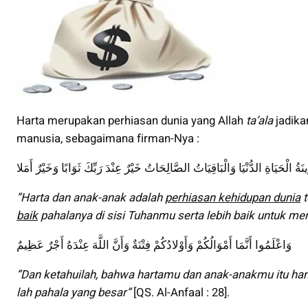
Harta merupakan perhiasan dunia yang Allah
ta’ala
jadika
manusia, sebagaimana firman-Nya :
نَةُ الْحَيَاةِ الدُّنْيَا وَالْبَاقِيَاتُ الصَّالِحَاتُ خَيْرٌ عِنْدَ رَبِّكَ ثَوَابًا وَخَيْرٌ أَمَلا
”Harta dan anak-anak adalah
perhiasan kehidupan dunia
t
baik
pahalanya di sisi Tuhanmu serta lebih baik untuk me
وَاعْلَمُوا أَنَّمَا أَمْوَالُكُمْ وَأَوْلادُكُمْ فِتْنَةٌ وَأَنَّ اللَّهَ عِنْدَهُ أَجْرٌ عَظِيمٌ
”Dan ketahuilah, bahwa hartamu dan anak-anakmu itu ha
lah pahala yang besar”
[QS. Al-Anfaal : 28].