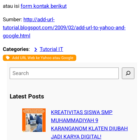
atau isi
form kontak berikut
Sumber:
http://add-url-
tutorial.blogspot.com/2009/02/add-url-to-yahoo-and-
google.html
Categories
:
Tutorial IT
Add URL Web ke Yahoo atau Google
S
e
a
r
Latest Posts
c
h
KREATIVITAS SISWA SMP
MUHAMMADIYAH 9
KARANGANOM KLATEN DIUBAH
JADI KARYA DIGITAL!