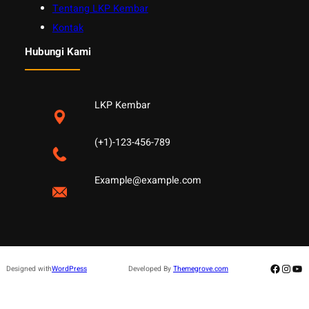
Tentang LKP Kembar
Kontak
Hubungi Kami
LKP Kembar
(+1)-123-456-789
Example@example.com
Facebo
Insta
Yo
Designed with
WordPress
Developed By
Themegrove.com