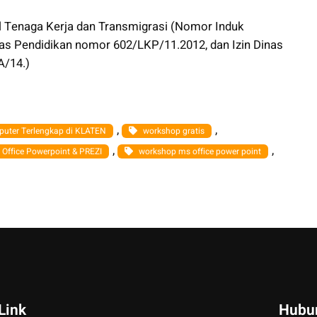
ial Tenaga Kerja dan Transmigrasi (Nomor Induk
as Pendidikan nomor 602/LKP/11.2012, dan Izin Dinas
A/14.)
, 
, 
uter Terlengkap di KLATEN
workshop gratis
, 
, 
Office Powerpoint & PREZI
workshop ms office power point
Link
Hubu