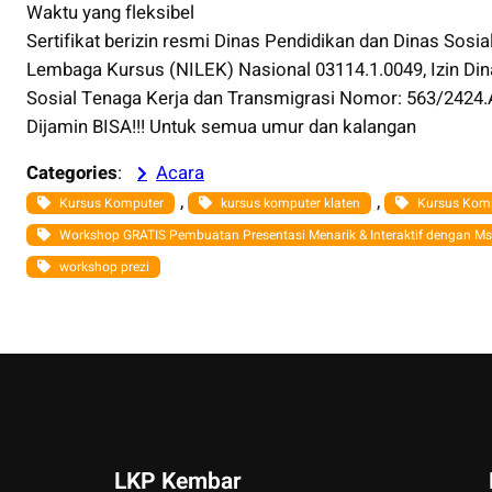
Waktu yang fleksibel
Sertifikat berizin resmi Dinas Pendidikan dan Dinas Sos
Lembaga Kursus (NILEK) Nasional 03114.1.0049, Izin Din
Sosial Tenaga Kerja dan Transmigrasi Nomor: 563/2424.
Dijamin BISA!!! Untuk semua umur dan kalangan
Categories
:
Acara
, 
, 
Kursus Komputer
kursus komputer klaten
Kursus Komp
Workshop GRATIS Pembuatan Presentasi Menarik & Interaktif dengan Ms 
workshop prezi
LKP Kembar