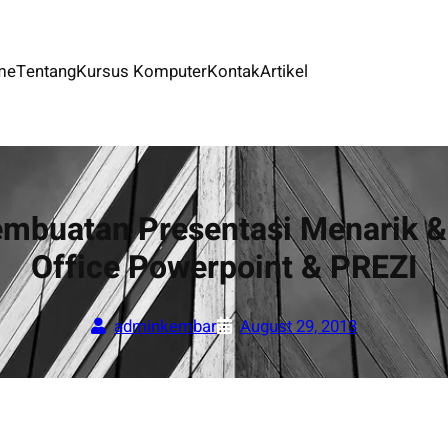
me
Tentang
Kursus Komputer
Kontak
Artikel
buatan Presentasi Menarik & 
Office Powerpoint & PREZI
adminkembar
August 29, 2013