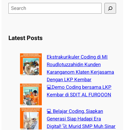
S
e
a
r
c
Latest Posts
h
Ekstrakurikuler Coding di MI
Roudlotuzzahidin Kunden
Karanganom Klaten Kerjasama
Dengan LKP Kembar
💻Demo Coding bersama LKP
Kembar di SDIT AL FURQOON
💻 Belajar Coding, Siapkan
Generasi Siap Hadapi Era
Digital! 🚀 Murid SMP Muh Sinar