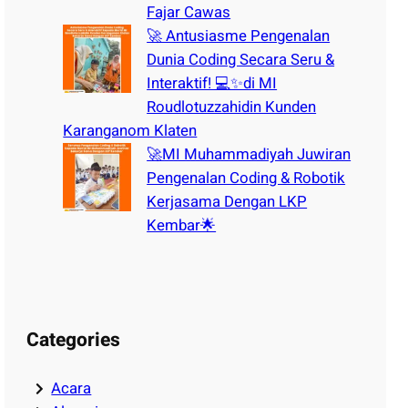
Fajar Cawas
🚀 Antusiasme Pengenalan
Dunia Coding Secara Seru &
Interaktif! 💻✨di MI
Roudlotuzzahidin Kunden
Karanganom Klaten
🚀MI Muhammadiyah Juwiran
Pengenalan Coding & Robotik
Kerjasama Dengan LKP
Kembar🌟
Categories
Acara