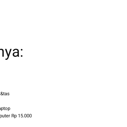
nya:
s&tas
aptop
uter Rp 15.000