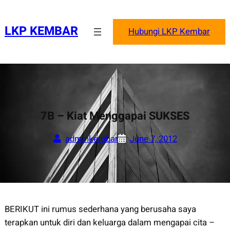
Skip
to
LKP KEMBAR
Hubungi LKP Kembar
content
7B – Kiat Menggapai SUKSES
adminkembar
June 7, 2012
BERIKUT ini rumus sederhana yang berusaha saya
terapkan untuk diri dan keluarga dalam mengapai cita –