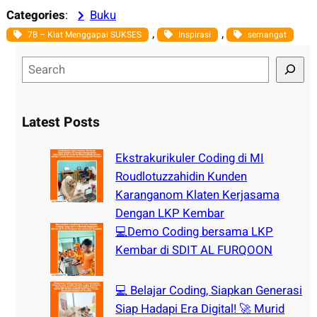
Categories
:
Buku
, 
, 
7B – Kiat Menggapai SUKSES
Inspirasi
semangat
S
e
a
r
Latest Posts
c
h
Ekstrakurikuler Coding di MI
Roudlotuzzahidin Kunden
Karanganom Klaten Kerjasama
Dengan LKP Kembar
💻Demo Coding bersama LKP
Kembar di SDIT AL FURQOON
💻 Belajar Coding, Siapkan Generasi
Siap Hadapi Era Digital! 🚀 Murid