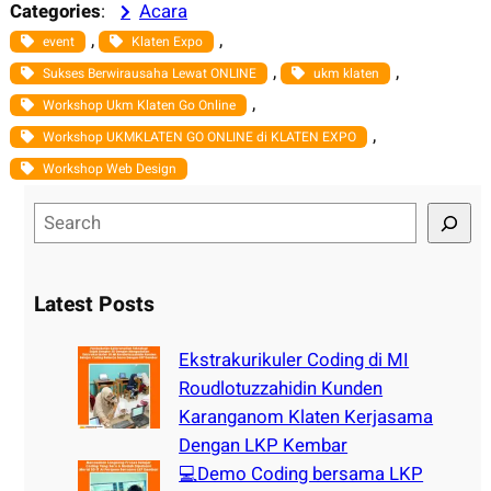
Categories
:
Acara
, 
, 
event
Klaten Expo
, 
, 
Sukses Berwirausaha Lewat ONLINE
ukm klaten
, 
Workshop Ukm Klaten Go Online
, 
Workshop UKMKLATEN GO ONLINE di KLATEN EXPO
Workshop Web Design
S
e
a
r
Latest Posts
c
h
Ekstrakurikuler Coding di MI
Roudlotuzzahidin Kunden
Karanganom Klaten Kerjasama
Dengan LKP Kembar
💻Demo Coding bersama LKP