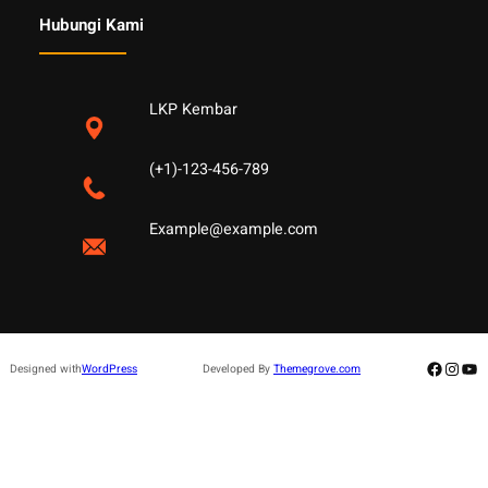
Hubungi Kami
LKP Kembar
(+1)-123-456-789
Example@example.com
Facebo
Insta
Yo
Designed with
WordPress
Developed By
Themegrove.com