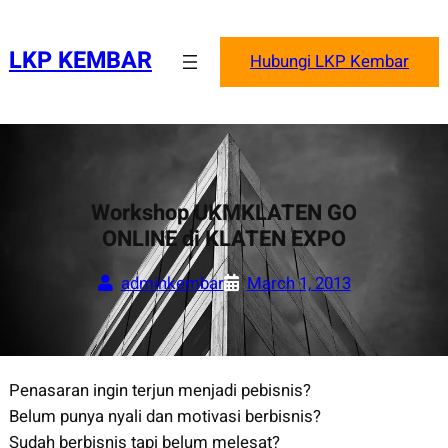
Skip
to
LKP KEMBAR
Hubungi LKP Kembar
content
Workshop UKMKLATEN GO
ONLINE di KLATEN EXPO
adminkembar
March 1, 2013
Penasaran ingin terjun menjadi pebisnis?
Belum punya nyali dan motivasi berbisnis?
Sudah berbisnis tapi belum melesat?