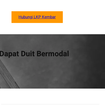
Hubungi LKP Kembar
 Dapat Duit Bermodal