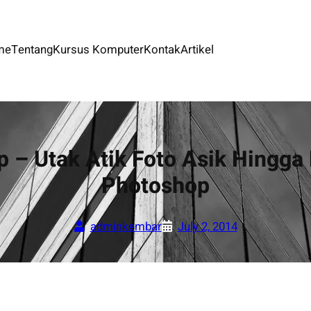
me
Tentang
Kursus Komputer
Kontak
Artikel
– Utak Atik Foto Asik Hingga
Photoshop
adminkembar
July 2, 2014