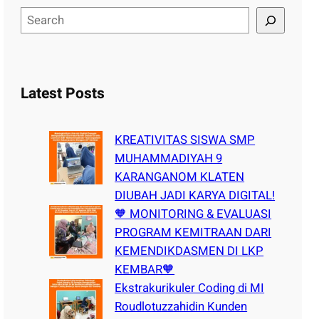
S
e
a
r
c
Latest Posts
h
KREATIVITAS SISWA SMP
MUHAMMADIYAH 9
KARANGANOM KLATEN
DIUBAH JADI KARYA DIGITAL!
🧡 MONITORING & EVALUASI
PROGRAM KEMITRAAN DARI
KEMENDIKDASMEN DI LKP
KEMBAR🧡
Ekstrakurikuler Coding di MI
Roudlotuzzahidin Kunden