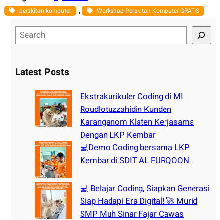
, 
perakitan komputer
Workshop Perakitan Komputer GRATIS
S
e
a
r
Latest Posts
c
h
Ekstrakurikuler Coding di MI
Roudlotuzzahidin Kunden
Karanganom Klaten Kerjasama
Dengan LKP Kembar
💻Demo Coding bersama LKP
Kembar di SDIT AL FURQOON
💻 Belajar Coding, Siapkan Generasi
Siap Hadapi Era Digital! 🚀 Murid
SMP Muh Sinar Fajar Cawas