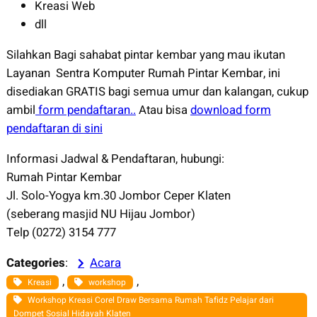
Kreasi Web
dll
Silahkan Bagi sahabat pintar kembar yang mau ikutan
Layanan Sentra Komputer Rumah Pintar Kembar, ini
disediakan GRATIS bagi semua umur dan kalangan, cukup
ambil
form pendaftaran..
Atau bisa
download form
pendaftaran di sini
Informasi Jadwal & Pendaftaran, hubungi:
Rumah Pintar Kembar
Jl. Solo-Yogya km.30 Jombor Ceper Klaten
(seberang masjid NU Hijau Jombor)
Telp (0272) 3154 777
Categories
:
Acara
, 
, 
Kreasi
workshop
Workshop Kreasi Corel Draw Bersama Rumah Tafidz Pelajar dari
Dompet Sosial Hidayah Klaten