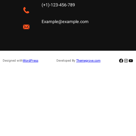
(+1)-123-456-789
Example@example.com
Facebo
Insta
Yo
Designed with
WordPress
Developed By
Themegrove.com