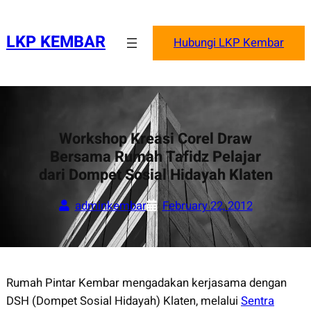
Skip
to
LKP KEMBAR
Hubungi LKP Kembar
content
Workshop Kreasi Corel Draw
Bersama Rumah Tafidz Pelajar
dari Dompet Sosial Hidayah Klaten
adminkembar
February 22, 2012
Rumah Pintar Kembar mengadakan kerjasama dengan
DSH (Dompet Sosial Hidayah) Klaten, melalui
Sentra