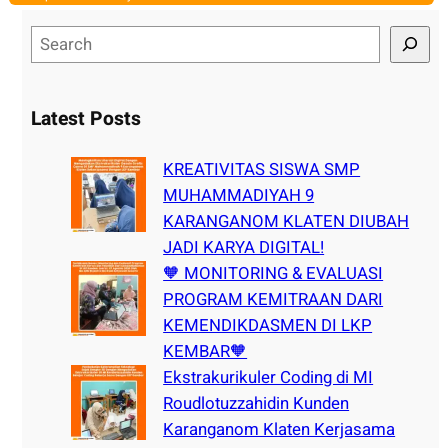
S
e
a
r
Latest Posts
c
h
KREATIVITAS SISWA SMP
MUHAMMADIYAH 9
KARANGANOM KLATEN DIUBAH
JADI KARYA DIGITAL!
🧡 MONITORING & EVALUASI
PROGRAM KEMITRAAN DARI
KEMENDIKDASMEN DI LKP
KEMBAR🧡
Ekstrakurikuler Coding di MI
Roudlotuzzahidin Kunden
Karanganom Klaten Kerjasama