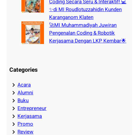
Coding Secara Seru & Interaktif! 💻
✨di MI Roudlotuzzahidin Kunden
Karanganom Klaten
🚀MI Muhammadiyah Juwiran
Pengenalan Coding & Robotik
Kerjasama Dengan LKP Kembar🌟
Categories
Acara
Alumni
Buku
Entrepreneur
Kerjasama
Promo
Review