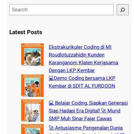
S
e
a
r
Latest Posts
c
h
Ekstrakurikuler Coding di MI
Roudlotuzzahidin Kunden
Karanganom Klaten Kerjasama
Dengan LKP Kembar
💻Demo Coding bersama LKP
Kembar di SDIT AL FURQOON
💻 Belajar Coding, Siapkan Generasi
Siap Hadapi Era Digital! 🚀 Murid
SMP Muh Sinar Fajar Cawas
🚀 Antusiasme Pengenalan Dunia