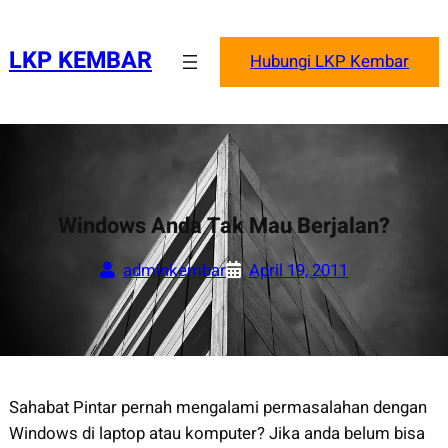
Skip
to
LKP KEMBAR
Hubungi LKP Kembar
content
Windows Anda Tak Mau Berjalan?
adminkembar
April 19, 2011
Sahabat Pintar pernah mengalami permasalahan dengan
Windows di laptop atau komputer? Jika anda belum bisa