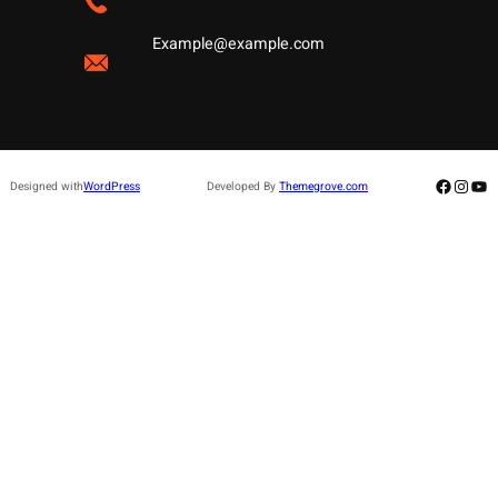
Example@example.com
Facebo
Insta
Yo
Designed with
WordPress
Developed By
Themegrove.com