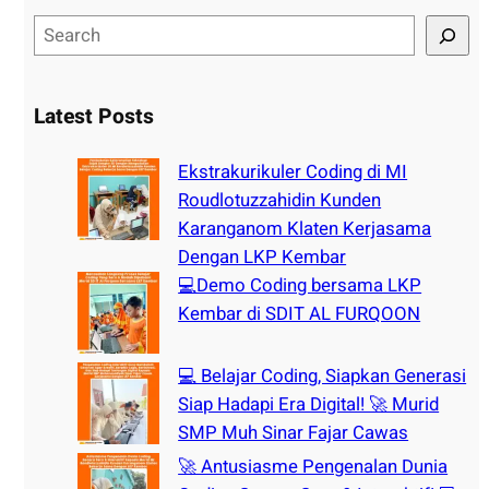
S
e
a
r
Latest Posts
c
h
Ekstrakurikuler Coding di MI
Roudlotuzzahidin Kunden
Karanganom Klaten Kerjasama
Dengan LKP Kembar
💻Demo Coding bersama LKP
Kembar di SDIT AL FURQOON
💻 Belajar Coding, Siapkan Generasi
Siap Hadapi Era Digital! 🚀 Murid
SMP Muh Sinar Fajar Cawas
🚀 Antusiasme Pengenalan Dunia