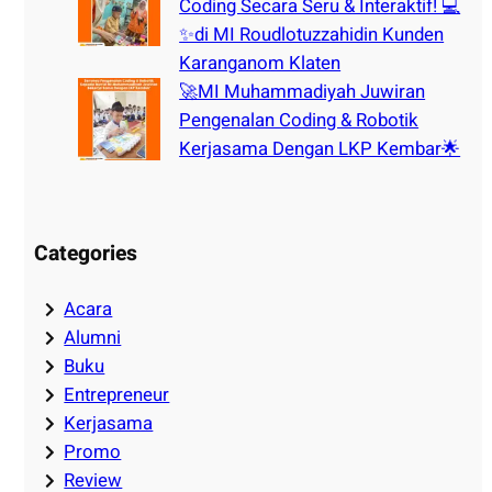
Coding Secara Seru & Interaktif! 💻
✨di MI Roudlotuzzahidin Kunden
Karanganom Klaten
🚀MI Muhammadiyah Juwiran
Pengenalan Coding & Robotik
Kerjasama Dengan LKP Kembar🌟
Categories
Acara
Alumni
Buku
Entrepreneur
Kerjasama
Promo
Review