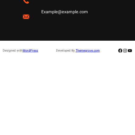
Example@example.com
Facebo
Insta
Yo
Designed with
WordPress
Developed By
Themegrove.com