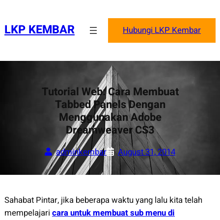
Skip
to
LKP KEMBAR
Hubungi LKP Kembar
content
Tutorial Web: Cara Membuat
Tabbed Panels Dengan
Menggunakan Adobe
Dreamweaver CS3
adminkembar
August 31, 2014
Sahabat Pintar, jika beberapa waktu yang lalu kita telah
mempelajari
cara untuk membuat sub menu di