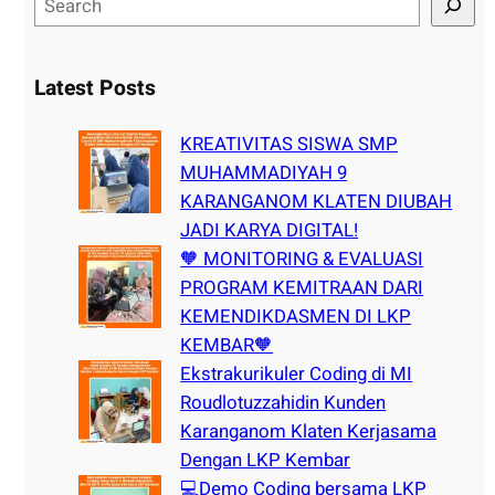
e
a
r
Latest Posts
c
h
KREATIVITAS SISWA SMP
MUHAMMADIYAH 9
KARANGANOM KLATEN DIUBAH
JADI KARYA DIGITAL!
🧡 MONITORING & EVALUASI
PROGRAM KEMITRAAN DARI
KEMENDIKDASMEN DI LKP
KEMBAR🧡
Ekstrakurikuler Coding di MI
Roudlotuzzahidin Kunden
Karanganom Klaten Kerjasama
Dengan LKP Kembar
💻Demo Coding bersama LKP