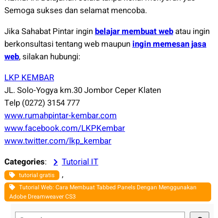
Semoga sukses dan selamat mencoba.
Jika Sahabat Pintar ingin
belajar membuat web
atau ingin
berkonsultasi tentang web maupun
ingin memesan jasa
web
, silakan hubungi:
LKP KEMBAR
JL. Solo-Yogya km.30 Jombor Ceper Klaten
Telp (0272) 3154 777
www.rumahpintar-kembar.com
www.facebook.com/LKPKembar
www.twitter.com/lkp_kembar
Categories
:
Tutorial IT
, 
tutorial gratis
Tutorial Web: Cara Membuat Tabbed Panels Dengan Menggunakan
Adobe Dreamweaver CS3
S