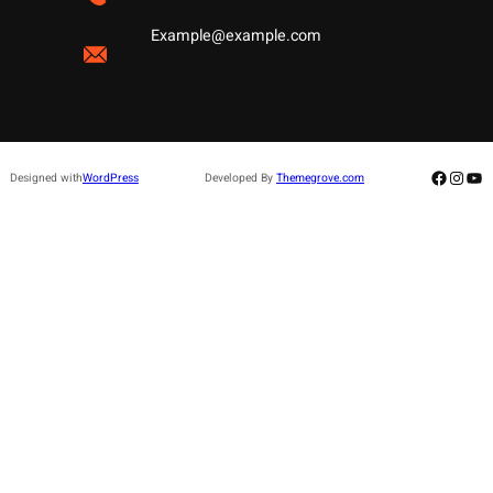
Example@example.com
Facebo
Insta
Yo
Designed with
WordPress
Developed By
Themegrove.com