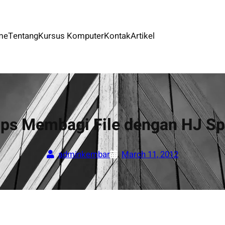
me
Tentang
Kursus Komputer
Kontak
Artikel
ips Membagi File dengan HJ Spl
adminkembar
March 11, 2012