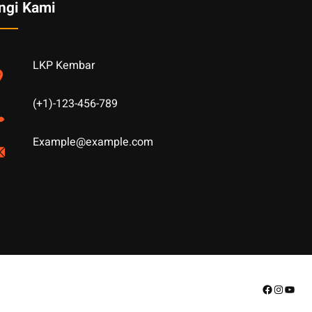
ngi Kami
LKP Kembar
(+1)-123-456-789
Example@example.com
Facebook
Instagr
YouT