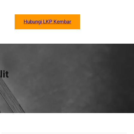
Hubungi LKP Kembar
it