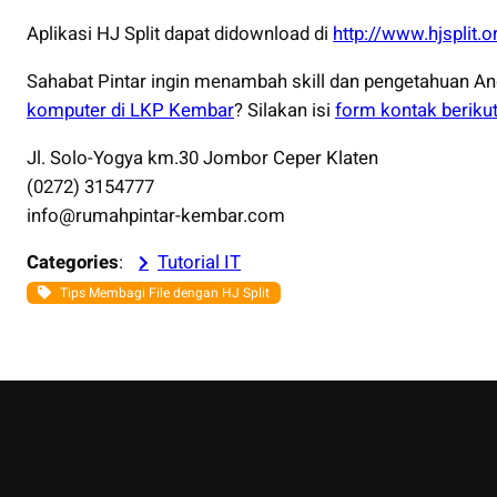
Aplikasi HJ Split dapat didownload di
http://www.hjsplit.
Sahabat Pintar ingin menambah skill dan pengetahuan An
komputer di LKP Kembar
? Silakan isi
form kontak beriku
Jl. Solo-Yogya km.30 Jombor Ceper Klaten
(0272) 3154777
info@rumahpintar-kembar.com
Categories
:
Tutorial IT
Tips Membagi File dengan HJ Split