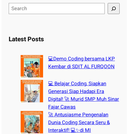
S
e
a
r
c
Latest Posts
h
💻Demo Coding bersama LKP
Kembar di SDIT AL FURQOON
💻 Belajar Coding, Siapkan
Generasi Siap Hadapi Era
Digital! 🚀 Murid SMP Muh Sinar
Fajar Cawas
🚀 Antusiasme Pengenalan
Dunia Coding Secara Seru &
Interaktif! 💻✨di MI