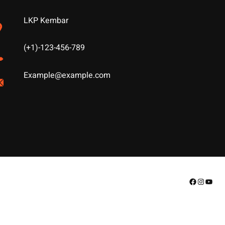
LKP Kembar
(+1)-123-456-789
Example@example.com
Facebook
Instagr
YouT