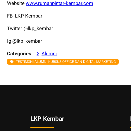
Website
www.rumahpintar-kembar.com
FB LKP Kembar
Twitter @lkp_kembar
Ig @lkp_kembar
Categories
:
Alumni
TESTIMONI ALUMNI KURSUS OFFICE DAN DIGITAL MARKETING
LKP Kembar