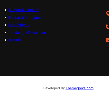
Kursus Komputer
Kursus Bhs Inggris
Les Robotik
Tentang LKP Kembar
Kontak
Developed By
Themegrove.com