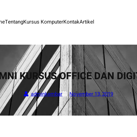
me
Tentang
Kursus Komputer
Kontak
Artikel
MNI KURSUS OFFICE DAN DIG
adminkembar
November 13, 2019