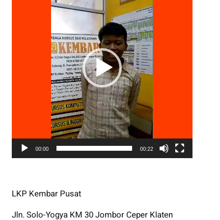
d
e
o
P
l
a
y
e
r
00:00
00:22
LKP Kembar Pusat
Jln. Solo-Yogya KM 30 Jombor Ceper Klaten