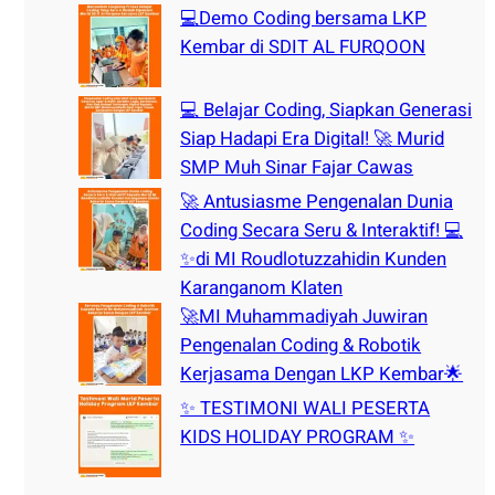
h
💻Demo Coding bersama LKP
Kembar di SDIT AL FURQOON
💻 Belajar Coding, Siapkan Generasi
Siap Hadapi Era Digital! 🚀 Murid
SMP Muh Sinar Fajar Cawas
🚀 Antusiasme Pengenalan Dunia
Coding Secara Seru & Interaktif! 💻
✨di MI Roudlotuzzahidin Kunden
Karanganom Klaten
🚀MI Muhammadiyah Juwiran
Pengenalan Coding & Robotik
Kerjasama Dengan LKP Kembar🌟
✨ TESTIMONI WALI PESERTA
KIDS HOLIDAY PROGRAM ✨