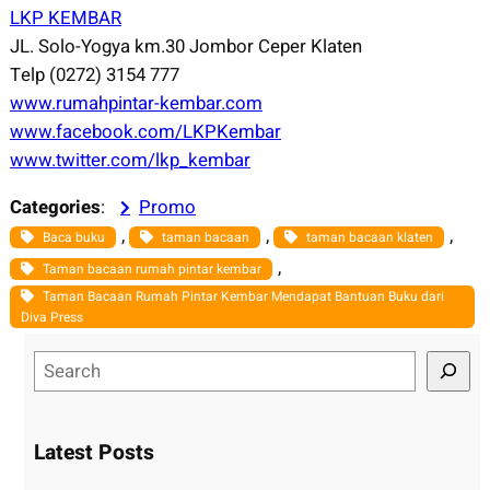
LKP KEMBAR
JL. Solo-Yogya km.30 Jombor Ceper Klaten
Telp (0272) 3154 777
www.rumahpintar-kembar.com
www.facebook.com/LKPKembar
www.twitter.com/lkp_kembar
Categories
:
Promo
, 
, 
, 
Baca buku
taman bacaan
taman bacaan klaten
, 
Taman bacaan rumah pintar kembar
Taman Bacaan Rumah Pintar Kembar Mendapat Bantuan Buku dari
Diva Press
S
e
a
r
Latest Posts
c