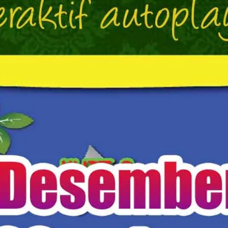
Fajar Cawas
🚀 Antusiasme Pengenalan
Dunia Coding Secara Seru &
Interaktif! 💻✨di MI
Roudlotuzzahidin Kunden
Karanganom Klaten
🚀MI Muhammadiyah Juwiran
Pengenalan Coding & Robotik
Kerjasama Dengan LKP
Kembar🌟
Categories
Acara