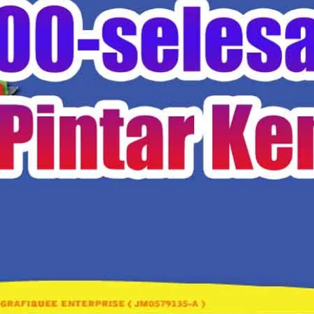
Alumni
Buku
Entrepreneur
Kerjasama
Promo
Review
RPL
Tutorial IT
Uncategorized
LKP Kembar
Pusat: Jl. Solo-Yogya km.30 Jombor Ceper
Cabang: Jl. Ki Hajar Dewantara Macanan