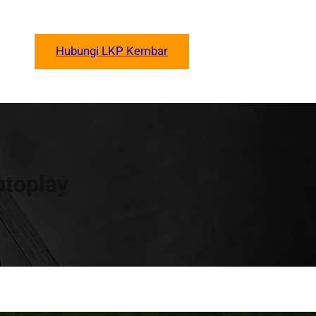
Hubungi LKP Kembar
utoplay