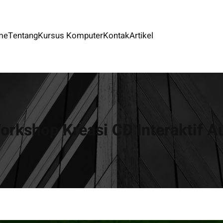
me
Tentang
Kursus Komputer
Kontak
Artikel
orkshop Kreasi CD Interaktif A