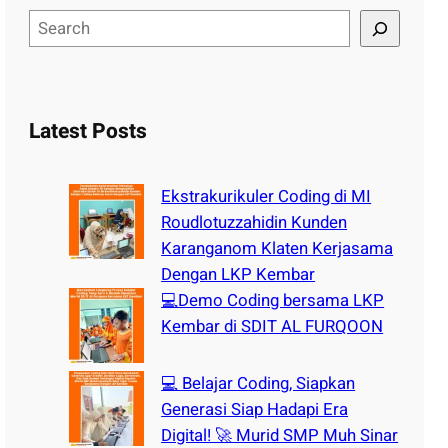
S
e
a
r
c
Latest Posts
h
Ekstrakurikuler Coding di MI
Roudlotuzzahidin Kunden
Karanganom Klaten Kerjasama
Dengan LKP Kembar
💻Demo Coding bersama LKP
Kembar di SDIT AL FURQOON
💻 Belajar Coding, Siapkan
Generasi Siap Hadapi Era
Digital! 🚀 Murid SMP Muh Sinar