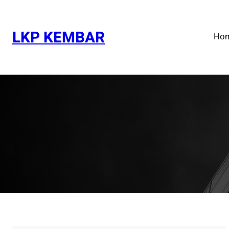
Skip
to
content
LKP KEMBAR
Ho