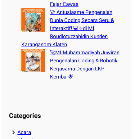
Fajar Cawas
🚀 Antusiasme Pengenalan
Dunia Coding Secara Seru &
Interaktif! 💻✨di MI
Roudlotuzzahidin Kunden
Karanganom Klaten
🚀MI Muhammadiyah Juwiran
Pengenalan Coding & Robotik
Kerjasama Dengan LKP
Kembar🌟
Categories
Acara