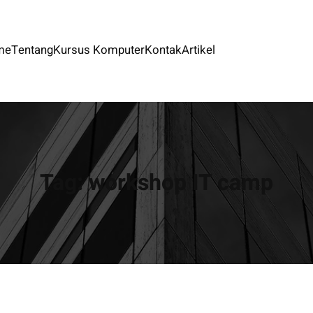
me
Tentang
Kursus Komputer
Kontak
Artikel
Tag:
workshop IT camp