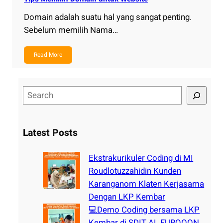
Domain adalah suatu hal yang sangat penting.
Sebelum memilih Nama…
Read More
S
e
a
r
Latest Posts
c
h
Ekstrakurikuler Coding di MI
Roudlotuzzahidin Kunden
Karanganom Klaten Kerjasama
Dengan LKP Kembar
💻Demo Coding bersama LKP
Kembar di SDIT AL FURQOON