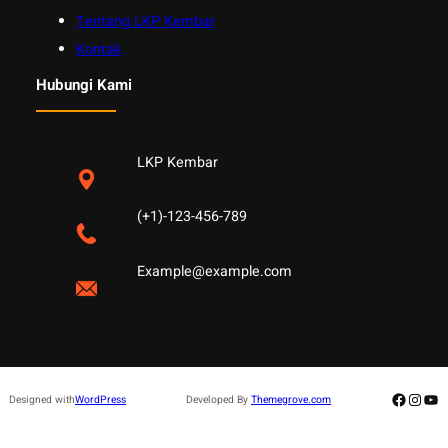
Tentang LKP Kembar
Kontak
Hubungi Kami
LKP Kembar
(+1)-123-456-789
Example@example.com
Facebo
Insta
Yo
Designed with
WordPress
Developed By
Themegrove.com