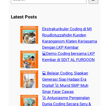
e
a
r
Latest Posts
c
h
Ekstrakurikuler Coding di MI
Roudlotuzzahidin Kunden
Karanganom Klaten Kerjasama
Dengan LKP Kembar
💻Demo Coding bersama LKP
Kembar di SDIT AL FURQOON
💻 Belajar Coding, Siapkan
Generasi Siap Hadapi Era
Digital! 🚀 Murid SMP Muh
Sinar Fajar Cawas
🚀 Antusiasme Pengenalan
Dunia Coding Secara Seru &