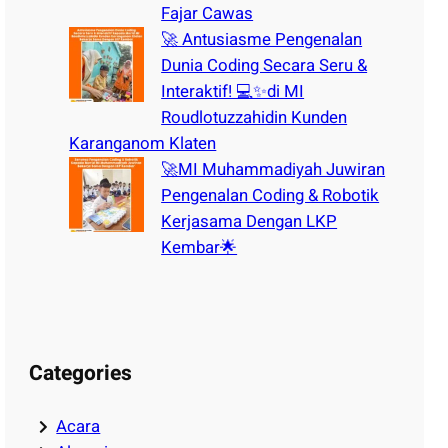
Fajar Cawas
🚀 Antusiasme Pengenalan
Dunia Coding Secara Seru &
Interaktif! 💻✨di MI
Roudlotuzzahidin Kunden
Karanganom Klaten
🚀MI Muhammadiyah Juwiran
Pengenalan Coding & Robotik
Kerjasama Dengan LKP
Kembar🌟
Categories
Acara