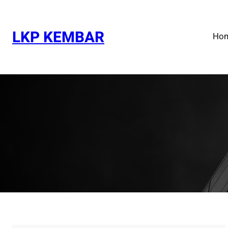
Skip
to
content
LKP KEMBAR
Ho