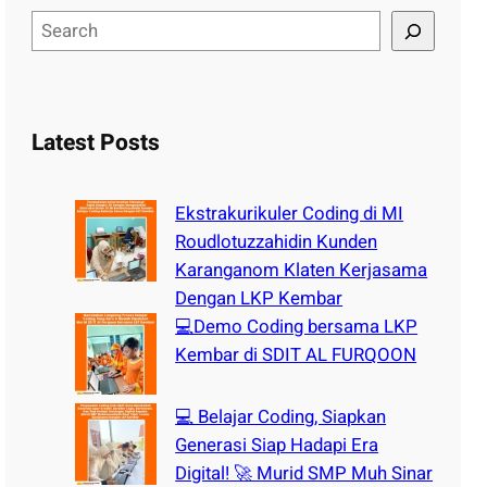
S
e
a
r
c
Latest Posts
h
Ekstrakurikuler Coding di MI
Roudlotuzzahidin Kunden
Karanganom Klaten Kerjasama
Dengan LKP Kembar
💻Demo Coding bersama LKP
Kembar di SDIT AL FURQOON
💻 Belajar Coding, Siapkan
Generasi Siap Hadapi Era
Digital! 🚀 Murid SMP Muh Sinar