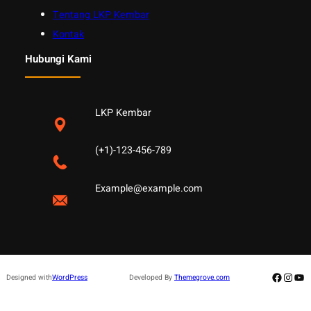
Tentang LKP Kembar
Kontak
Hubungi Kami
LKP Kembar
(+1)-123-456-789
Example@example.com
Facebo
Insta
Yo
Designed with
WordPress
Developed By
Themegrove.com