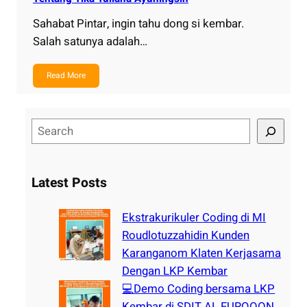
Sahabat Pintar, ingin tahu dong si kembar.
Salah satunya adalah…
Read More
S
e
a
r
Latest Posts
c
h
Ekstrakurikuler Coding di MI
Roudlotuzzahidin Kunden
Karanganom Klaten Kerjasama
Dengan LKP Kembar
💻Demo Coding bersama LKP
Kembar di SDIT AL FURQOON