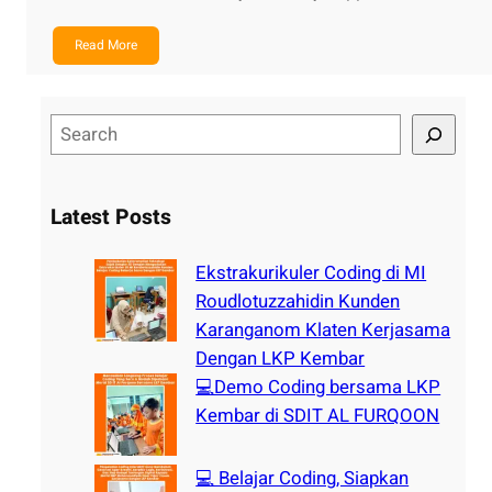
Read More
S
e
a
r
Latest Posts
c
h
Ekstrakurikuler Coding di MI
Roudlotuzzahidin Kunden
Karanganom Klaten Kerjasama
Dengan LKP Kembar
💻Demo Coding bersama LKP
Kembar di SDIT AL FURQOON
💻 Belajar Coding, Siapkan