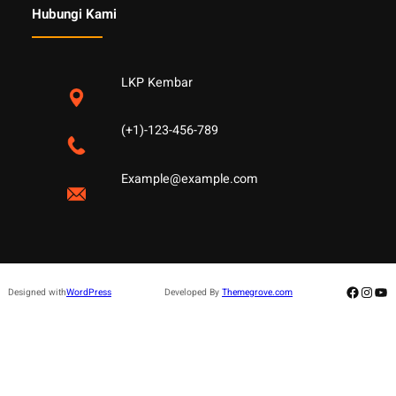
Hubungi Kami
LKP Kembar
(+1)-123-456-789
Example@example.com
Facebo
Insta
Yo
Designed with
WordPress
Developed By
Themegrove.com