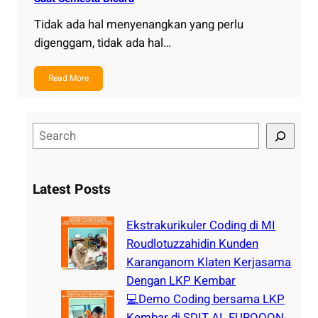
Tidak ada hal menyenangkan yang perlu
digenggam, tidak ada hal…
Read More
S
e
a
r
Latest Posts
c
h
Ekstrakurikuler Coding di MI
Roudlotuzzahidin Kunden
Karanganom Klaten Kerjasama
Dengan LKP Kembar
💻Demo Coding bersama LKP
Kembar di SDIT AL FURQOON