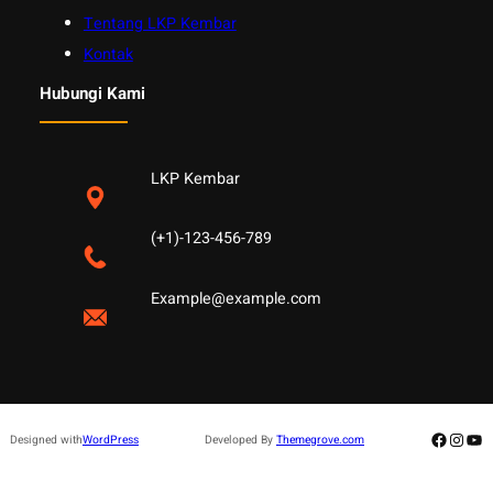
Tentang LKP Kembar
Kontak
Hubungi Kami
LKP Kembar
(+1)-123-456-789
Example@example.com
Facebo
Insta
Yo
Designed with
WordPress
Developed By
Themegrove.com