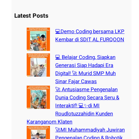
a
r
Latest Posts
c
h
💻Demo Coding bersama LKP
Kembar di SDIT AL FURQOON
💻 Belajar Coding, Siapkan
Generasi Siap Hadapi Era
Digital! 🚀 Murid SMP Muh
Sinar Fajar Cawas
🚀 Antusiasme Pengenalan
Dunia Coding Secara Seru &
Interaktif! 💻✨di MI
Roudlotuzzahidin Kunden
Karanganom Klaten
🚀MI Muhammadiyah Juwiran
Pengenalan Coding & Robotik