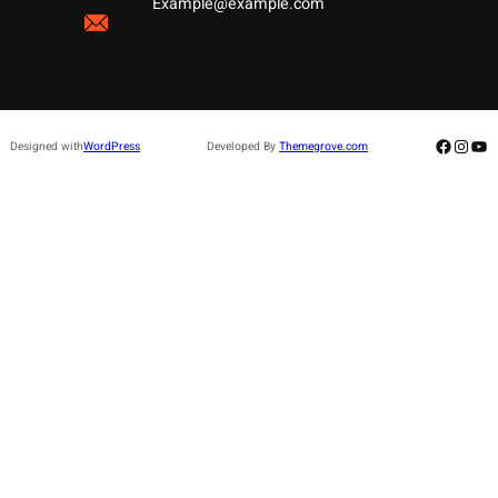
Example@example.com
Facebo
Insta
Yo
Designed with
WordPress
Developed By
Themegrove.com