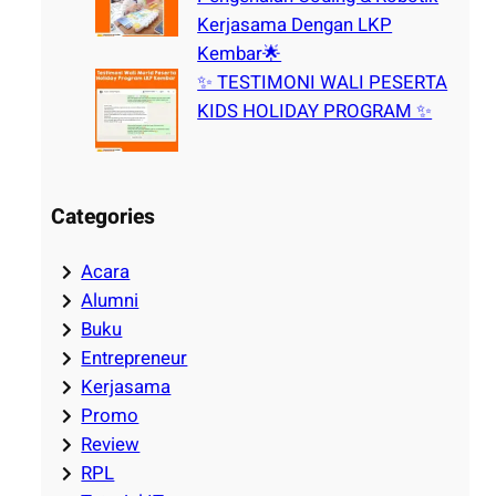
Kerjasama Dengan LKP
Kembar🌟
✨ TESTIMONI WALI PESERTA
KIDS HOLIDAY PROGRAM ✨
Categories
Acara
Alumni
Buku
Entrepreneur
Kerjasama
Promo
Review
RPL