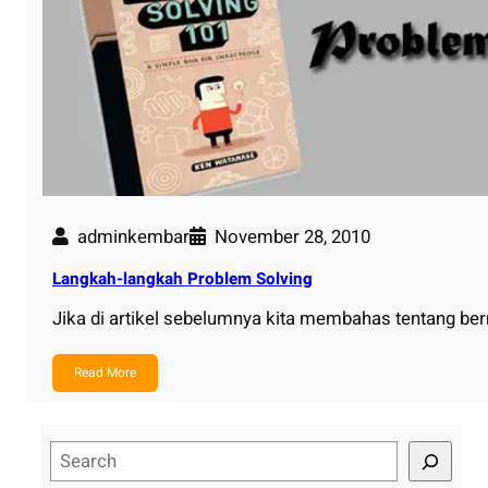
adminkembar
November 28, 2010
Langkah-langkah Problem Solving
Jika di artikel sebelumnya kita membahas tentang 
Read More
S
e