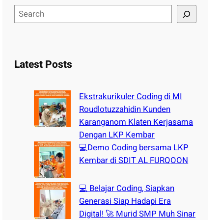
S
e
a
r
c
Latest Posts
h
Ekstrakurikuler Coding di MI
Roudlotuzzahidin Kunden
Karanganom Klaten Kerjasama
Dengan LKP Kembar
💻Demo Coding bersama LKP
Kembar di SDIT AL FURQOON
💻 Belajar Coding, Siapkan
Generasi Siap Hadapi Era
Digital! 🚀 Murid SMP Muh Sinar