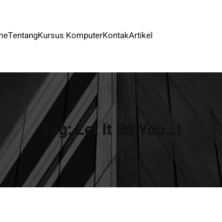
me
Tentang
Kursus Komputer
Kontak
Artikel
Tag:
Let It Be You…!