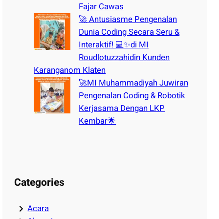
Fajar Cawas
🚀 Antusiasme Pengenalan
Dunia Coding Secara Seru &
Interaktif! 💻✨di MI
Roudlotuzzahidin Kunden
Karanganom Klaten
🚀MI Muhammadiyah Juwiran
Pengenalan Coding & Robotik
Kerjasama Dengan LKP
Kembar🌟
Categories
Acara