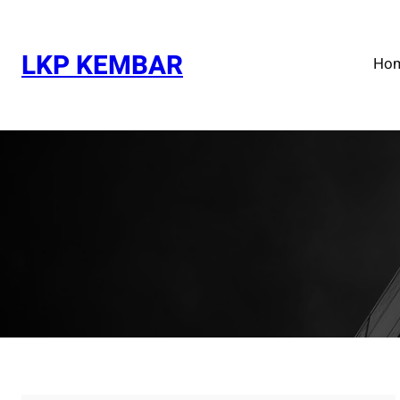
Skip
to
content
LKP KEMBAR
Ho