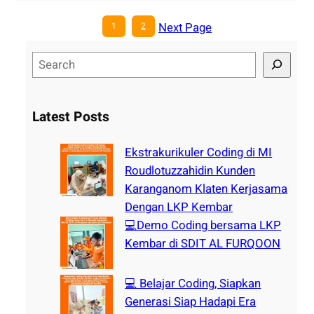
Next Page
1
2
S
e
a
r
Latest Posts
c
h
Ekstrakurikuler Coding di MI
Roudlotuzzahidin Kunden
Karanganom Klaten Kerjasama
Dengan LKP Kembar
💻Demo Coding bersama LKP
Kembar di SDIT AL FURQOON
💻 Belajar Coding, Siapkan
Generasi Siap Hadapi Era