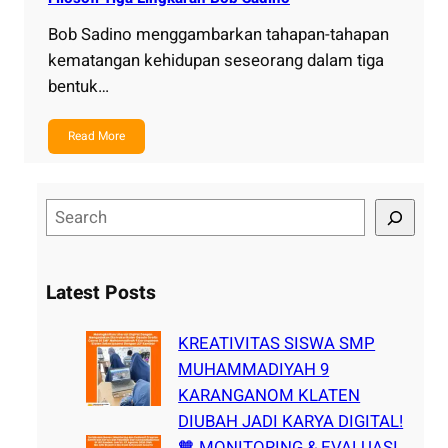
Bob Sadino menggambarkan tahapan-tahapan
kematangan kehidupan seseorang dalam tiga
bentuk…
Read More
S
e
a
r
Latest Posts
c
h
KREATIVITAS SISWA SMP
MUHAMMADIYAH 9
KARANGANOM KLATEN
DIUBAH JADI KARYA DIGITAL!
🧡 MONITORING & EVALUASI