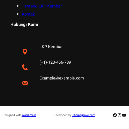
Tentang LKP Kembar
Kontak
Hubungi Kami
LKP Kembar
(+1)-123-456-789
Example@example.com
Facebo
Insta
Yo
Designed with
WordPress
Developed By
Themegrove.com