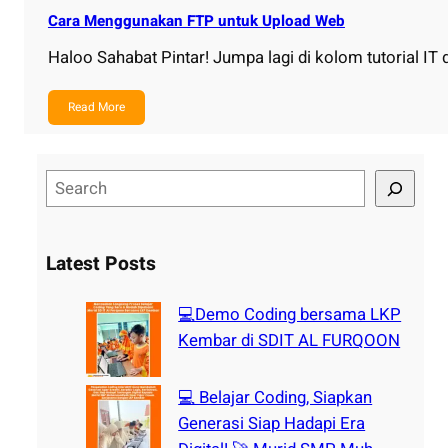
Cara Menggunakan FTP untuk Upload Web
Haloo Sahabat Pintar! Jumpa lagi di kolom tutorial IT 
Read More
S
e
a
r
Latest Posts
c
h
💻Demo Coding bersama LKP
Kembar di SDIT AL FURQOON
💻 Belajar Coding, Siapkan
Generasi Siap Hadapi Era