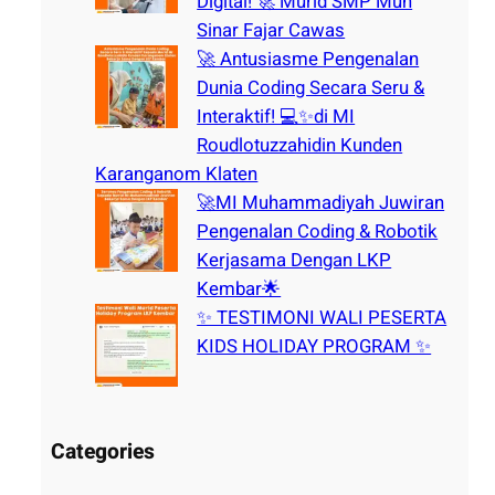
Digital! 🚀 Murid SMP Muh
Sinar Fajar Cawas
🚀 Antusiasme Pengenalan
Dunia Coding Secara Seru &
Interaktif! 💻✨di MI
Roudlotuzzahidin Kunden
Karanganom Klaten
🚀MI Muhammadiyah Juwiran
Pengenalan Coding & Robotik
Kerjasama Dengan LKP
Kembar🌟
✨ TESTIMONI WALI PESERTA
KIDS HOLIDAY PROGRAM ✨
Categories