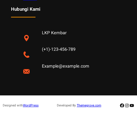
Hubungi Kami
LKP Kembar
(+1)-123-456-789
Example@example.com
Facebo
Insta
Yo
Designed with
WordPress
Developed By
Themegrove.com