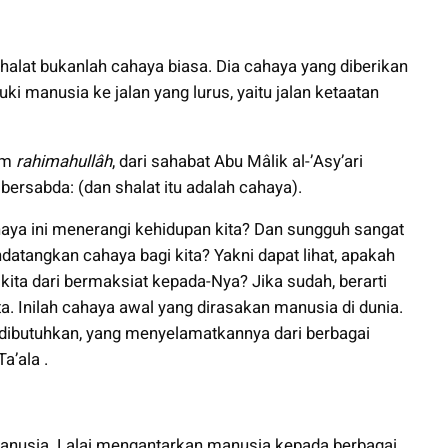
 shalat bukanlah cahaya biasa. Dia cahaya yang diberikan
i manusia ke jalan yang lurus, yaitu jalan ketaatan
im
rahimahullâh
, dari sahabat Abu Mâlik al-’Asy’ari
 bersabda: (dan shalat itu adalah cahaya).
ahaya ini menerangi kehidupan kita? Dan sungguh sangat
datangkan cahaya bagi kita? Yakni dapat lihat, apakah
ta dari bermaksiat kepada-Nya? Jika sudah, berarti
ta. Inilah cahaya awal yang dirasakan manusia di dunia.
t dibutuhkan, yang menyelamatkannya dari berbagai
a’ala .
anusia. Lalai mengantarkan manusia kepada berbagai