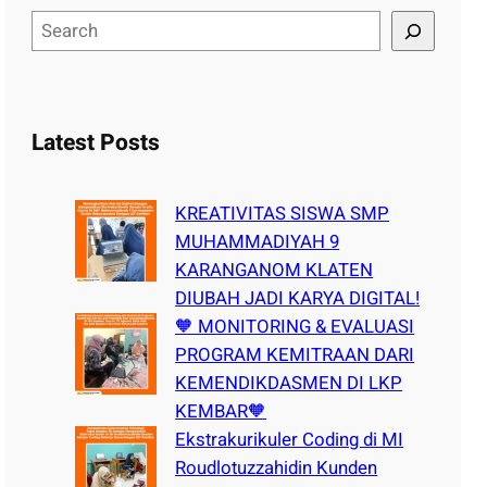
S
e
a
r
c
Latest Posts
h
KREATIVITAS SISWA SMP
MUHAMMADIYAH 9
KARANGANOM KLATEN
DIUBAH JADI KARYA DIGITAL!
🧡 MONITORING & EVALUASI
PROGRAM KEMITRAAN DARI
KEMENDIKDASMEN DI LKP
KEMBAR🧡
Ekstrakurikuler Coding di MI
Roudlotuzzahidin Kunden