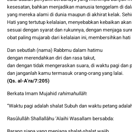
kesesatan, bahkan menjadikan manusia tenggelam di dal
yang mereka alami di dunia maupun di akhirat kelak. Seh
Hati yang tertutup kelalaian, menyebabkan kebaikan akan
sesuai dengan syarat dan rukunnya, dengan menjaga sunn
obat paling mujarab dari kelalaian ini, membersihkan hati
Dan sebutlah (nama) Rabbmu dalam hatimu
dengan merendahkan diri dan rasa takut,
dan dengan tidak mengeraskan suara, di waktu pagi dan p
dan janganlah kamu termasuk orang-orang yang lalai.
(Qs. al-A’ra/7:205)
Berkata Imam Mujahid
rahimahullâh
:
“Waktu pagi adalah shalat Subuh dan waktu petang adalah 
Rasûlullâh Shallallâhu ‘Alaihi Wasallam bersabda:
Barang siapa yang menjaga shalat-shalat wajib,