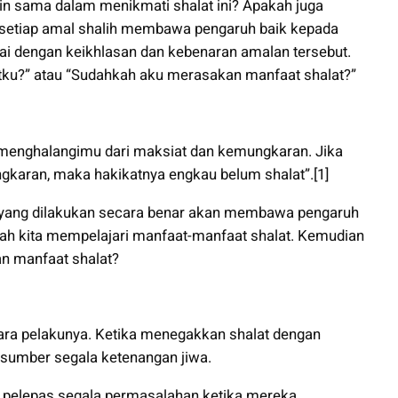
n sama dalam menikmati shalat ini? Apakah juga
 setiap amal shalih membawa pengaruh baik kepada
ai dengan keikhlasan dan kebenaran amalan tersebut.
atku?” atau “Sudahkah aku merasakan manfaat shalat?”
t menghalangimu dari maksiat dan kemungkaran. Jika
gkaran, maka hakikatnya engkau belum shalat”.[1]
at yang dilakukan secara benar akan membawa pengaruh
ilah kita mempelajari manfaat-manfaat shalat. Kemudian
an manfaat shalat?
ara pelakunya. Ketika menegakkan shalat dengan
 sumber segala ketenangan jiwa.
 pelepas segala permasalahan ketika mereka