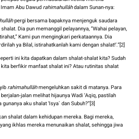
eh Imam Abu Dawud
rahimahullâh
dalam Sunan-nya:
hullâh
pergi bersama bapaknya menjenguk saudara
shalat. Dia pun memanggil pelayannya, ”Wahai pelayan,
tirahat,” Kami pun mengingkari perkataannya. Dia
lah ya Bilal, istirahatkanlah kami dengan shalat!’.”[2]
perti ini kita dapatkan dalam shalat-shalat kita? Sudah
ita berfikir manfaat shalat ini? Atau rutinitas shalat
ayib
rahimahullâh
mengeluhkan sakit di matanya. Para
rjalan-jalan melihat hijaunya Wadi ‘Aqiq, pastilah
 gunanya aku shalat ‘Isya` dan Subuh?”[3]
ikan shalat dalam kehidupan mereka. Bagi mereka,
i yang ikhlas mereka menunaikan shalat, sehingga jiwa