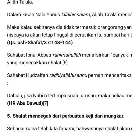
Allâh Ta’ala.
Dalam kisah Nabi Yunus
‘alaihissalam
, Allâh Ta’ala menc
Maka kalau sekiranya dia tidak termasuk orangorang yan
niscaya ia akan tetap tinggal di perut ikan itu sampai hari 
(Qs. ash-Shafât/37:143-144)
Sahabat Ibnu ‘Abbas
rahimahullâh
menafsirkan “banyak me
yang menegakkan shalat.[6]
Sahabat Hudzaifah
radhiyallâhu’anhu
pernah menceritak
:
Dahulu, jika Nabi n tertimpa suatu urusan, maka beliau m
(HR Abu Dawud)
[7]
5. Shalat mencegah dari perbuatan keji dan mungkar.
Sebagaimana telah kita fahami, bahwasanya shalat ak