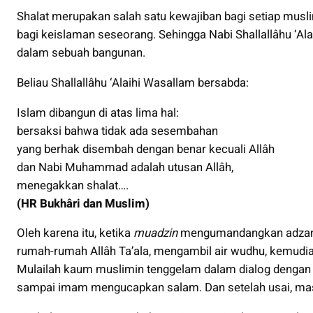
Shalat merupakan salah satu kewajiban bagi setiap musl
bagi keislaman seseorang. Sehingga Nabi Shallallâhu ‘Al
dalam sebuah bangunan.
Beliau Shallallâhu ‘Alaihi Wasallam bersabda:
Islam dibangun di atas lima hal:
bersaksi bahwa tidak ada sesembahan
yang berhak disembah dengan benar kecuali Allâh
dan Nabi Muhammad adalah utusan Allâh,
menegakkan shalat….
(HR Bukhâri dan Muslim)
Oleh karena itu, ketika
muadzin
mengumandangkan adzan,
rumah-rumah Allâh Ta’ala, mengambil air wudhu, kemudia
Mulailah kaum muslimin tenggelam dalam dialog dengan A
sampai imam mengucapkan salam. Dan setelah usai, masi