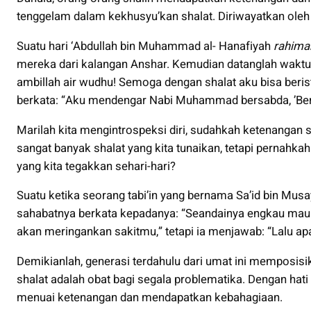
tenggelam dalam kekhusyu’kan shalat. Diriwayatkan ol
Suatu hari ‘Abdullah bin Muhammad al- Hanafiyah
rahima
mereka dari kalangan Anshar. Kemudian datanglah waktu 
ambillah air wudhu! Semoga dengan shalat aku bisa beris
berkata: “Aku mendengar Nabi Muhammad bersabda, ’Berdiri
Marilah kita mengintrospeksi diri, sudahkah ketenangan se
sangat banyak shalat yang kita tunaikan, tetapi pernahkah k
yang kita tegakkan sehari-hari?
Suatu ketika seorang tabi’in yang bernama Sa’id bin Mus
sahabatnya berkata kepadanya: “Seandainya engkau mau be
akan meringankan sakitmu,” tetapi ia menjawab: “Lalu apa
Demikianlah, generasi terdahulu dari umat ini memposis
shalat adalah obat bagi segala problematika. Dengan hat
menuai ketenangan dan mendapatkan kebahagiaan.