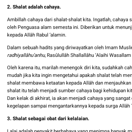
2. Shalat adalah cahaya.
Ambillah cahaya dari shalat-shalat kita. Ingatlah, cahaya
oleh Penguasa alam semesta ini. Diberikan untuk menunjuk
kepada Allâh Rabul ‘alamin.
Dalam sebuah hadits yang diriwayatkan oleh Imam Musl
radhiyallâhu’anhu
, Rasûlullâh Shallallâhu ‘Alaihi Wasallam
Oleh karena itu, marilah menengok diri kita, sudahkah c
mudah jika kita ingin mengetahui apakah shalat telah men
shalat membawa ketaatan kepada Allâh dan menjauhkan ki
shalat itu telah menjadi sumber cahaya bagi kehidupan ki
Dan kelak di akhirat, ia akan menjadi cahaya yang sanga
kegelapan sampai mengantarkannya kepada surga Allâh T
3. Shalat sebagai obat dari kelalaian.
Lalai adalah penyakit berbahaya yang menimpa banyak m