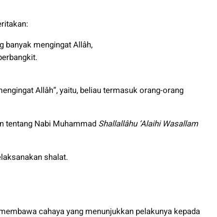
eritakan:
g banyak mengingat Allâh,
berbangkit.
ngingat Allâh”, yaitu, beliau termasuk orang-orang
an tentang Nabi Muhammad
Shallallâhu ‘Alaihi Wasallam
elaksanakan shalat.
an membawa cahaya yang menunjukkan pelakunya kepada