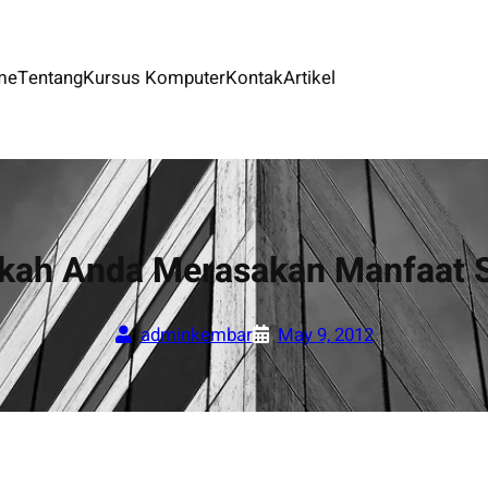
me
Tentang
Kursus Komputer
Kontak
Artikel
kah Anda Merasakan Manfaat S
adminkembar
May 9, 2012