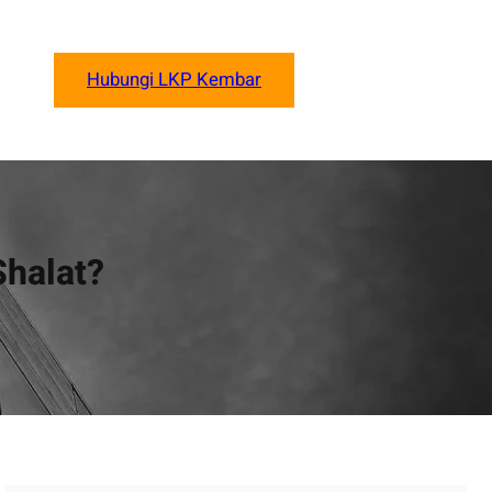
Hubungi LKP Kembar
halat?