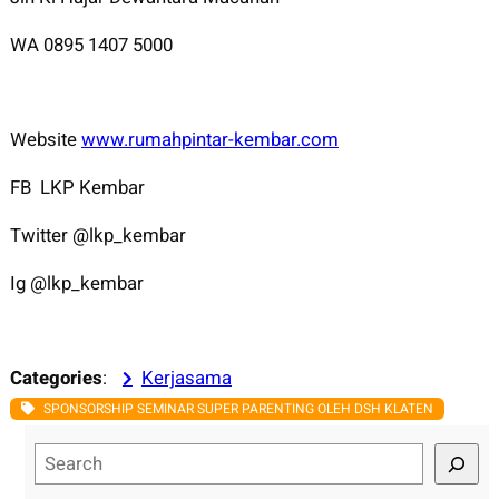
WA 0895 1407 5000
Website
www.rumahpintar-kembar.com
FB LKP Kembar
Twitter @lkp_kembar
Ig @lkp_kembar
Categories
:
Kerjasama
SPONSORSHIP SEMINAR SUPER PARENTING OLEH DSH KLATEN
S
e