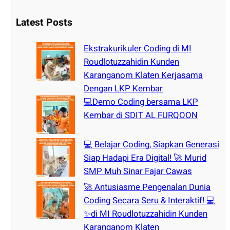
a
r
Latest Posts
c
h
Ekstrakurikuler Coding di MI
Roudlotuzzahidin Kunden
Karanganom Klaten Kerjasama
Dengan LKP Kembar
💻Demo Coding bersama LKP
Kembar di SDIT AL FURQOON
💻 Belajar Coding, Siapkan Generasi
Siap Hadapi Era Digital! 🚀 Murid
SMP Muh Sinar Fajar Cawas
🚀 Antusiasme Pengenalan Dunia
Coding Secara Seru & Interaktif! 💻
✨di MI Roudlotuzzahidin Kunden
Karanganom Klaten