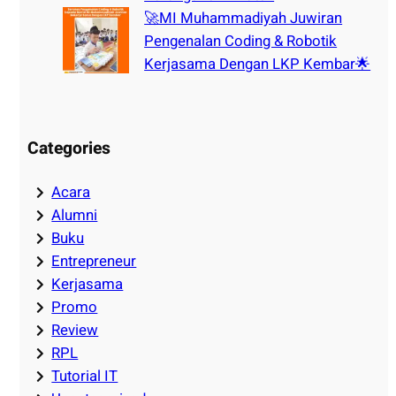
🚀MI Muhammadiyah Juwiran
Pengenalan Coding & Robotik
Kerjasama Dengan LKP Kembar🌟
Categories
Acara
Alumni
Buku
Entrepreneur
Kerjasama
Promo
Review
RPL
Tutorial IT