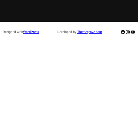
Facebo
Insta
Yo
Designed with
WordPress
Developed By
Themegrove.com