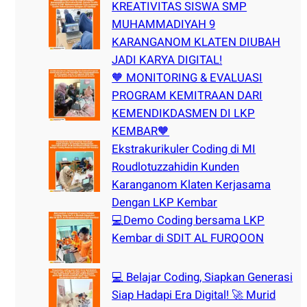
h
KREATIVITAS SISWA SMP
MUHAMMADIYAH 9
KARANGANOM KLATEN DIUBAH
JADI KARYA DIGITAL!
🧡 MONITORING & EVALUASI
PROGRAM KEMITRAAN DARI
KEMENDIKDASMEN DI LKP
KEMBAR🧡
Ekstrakurikuler Coding di MI
Roudlotuzzahidin Kunden
Karanganom Klaten Kerjasama
Dengan LKP Kembar
💻Demo Coding bersama LKP
Kembar di SDIT AL FURQOON
💻 Belajar Coding, Siapkan Generasi
Siap Hadapi Era Digital! 🚀 Murid