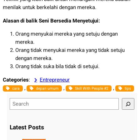
menilak untuk berkelahi dengan mereka.
Alasan di balik Seni Bersedia Menyetujui:
Orang menyukai mereka yang setuju dengan
mereka.
Orang tidak menyukai mereka yang tidak setuju
dengan mereka.
Orang tidak suka bila tidak di setujui.
Categories
:
Entrepreneur
, 
, 
, 
cara
depan umum
Skill With People #2
tips
S
e
a
r
Latest Posts
c