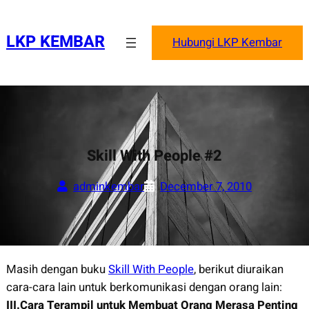
Skip
to
LKP KEMBAR
Hubungi LKP Kembar
content
Skill With People #2
adminkembar
December 7, 2010
Masih dengan buku
Skill With People
, berikut diuraikan
cara-cara lain untuk berkomunikasi dengan orang lain:
III.Cara Terampil untuk Membuat Orang Merasa Penting