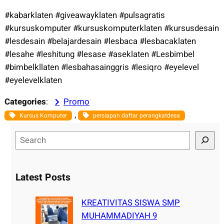
#kabarklaten #giveawayklaten #pulsagratis
#kursuskomputer #kursuskomputerklaten #kursusdesain
#lesdesain #belajardesain #lesbaca #lesbacaklaten
#lesahe #leshitung #lesase #aseklaten #Lesbimbel
#bimbelkllaten #lesbahasainggris #lesiqro #eyelevel
#eyelevelklaten
Categories
:
Promo
, 
Kursus Komputer
persiapan daftar perangkatdesa
S
e
a
r
Latest Posts
c
h
KREATIVITAS SISWA SMP
MUHAMMADIYAH 9