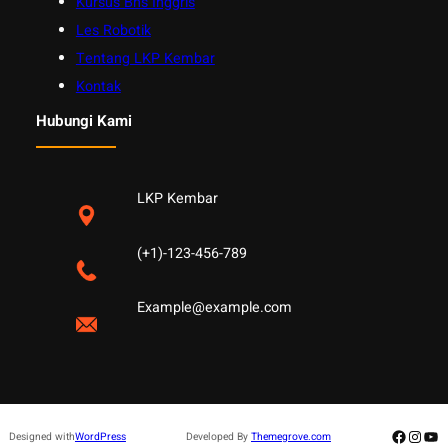
Kursus Bhs Inggris
Les Robotik
Tentang LKP Kembar
Kontak
Hubungi Kami
LKP Kembar
(+1)-123-456-789
Example@example.com
Facebo
Insta
Yo
Designed with
WordPress
Developed By
Themegrove.com