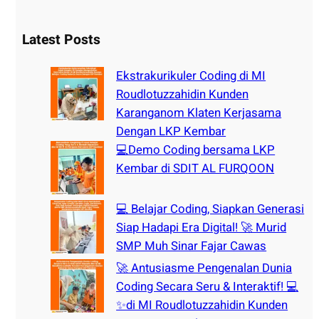
e
a
r
Latest Posts
c
h
Ekstrakurikuler Coding di MI
Roudlotuzzahidin Kunden
Karanganom Klaten Kerjasama
Dengan LKP Kembar
💻Demo Coding bersama LKP
Kembar di SDIT AL FURQOON
💻 Belajar Coding, Siapkan Generasi
Siap Hadapi Era Digital! 🚀 Murid
SMP Muh Sinar Fajar Cawas
🚀 Antusiasme Pengenalan Dunia
Coding Secara Seru & Interaktif! 💻
✨di MI Roudlotuzzahidin Kunden