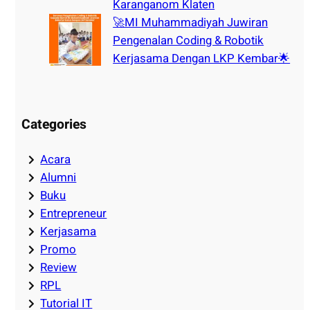
Karanganom Klaten
🚀MI Muhammadiyah Juwiran
Pengenalan Coding & Robotik
Kerjasama Dengan LKP Kembar🌟
Categories
Acara
Alumni
Buku
Entrepreneur
Kerjasama
Promo
Review
RPL
Tutorial IT