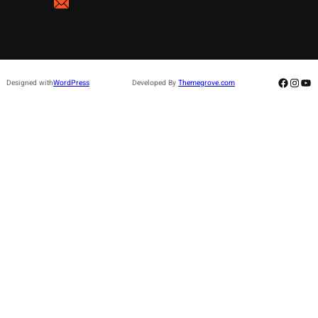
Facebo
Insta
Yo
Designed with
WordPress
Developed By
Themegrove.com