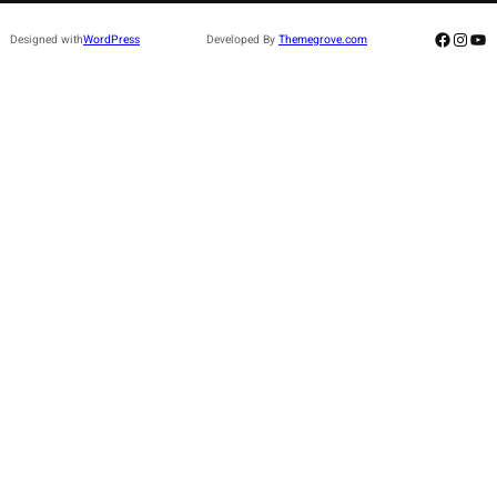
Facebo
Insta
Yo
Designed with
WordPress
Developed By
Themegrove.com