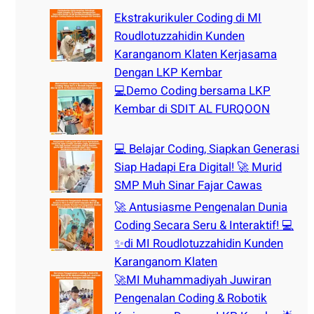
h
Ekstrakurikuler Coding di MI
Roudlotuzzahidin Kunden
Karanganom Klaten Kerjasama
Dengan LKP Kembar
💻Demo Coding bersama LKP
Kembar di SDIT AL FURQOON
💻 Belajar Coding, Siapkan Generasi
Siap Hadapi Era Digital! 🚀 Murid
SMP Muh Sinar Fajar Cawas
🚀 Antusiasme Pengenalan Dunia
Coding Secara Seru & Interaktif! 💻
✨di MI Roudlotuzzahidin Kunden
Karanganom Klaten
🚀MI Muhammadiyah Juwiran
Pengenalan Coding & Robotik