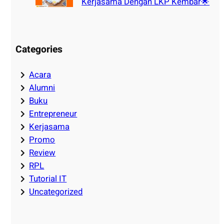
Kerjasama Dengan LKP Kembar🌟
Categories
Acara
Alumni
Buku
Entrepreneur
Kerjasama
Promo
Review
RPL
Tutorial IT
Uncategorized