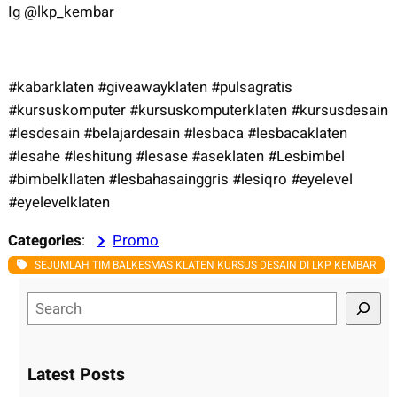
Ig @lkp_kembar
#kabarklaten #giveawayklaten #pulsagratis
#kursuskomputer #kursuskomputerklaten #kursusdesain
#lesdesain #belajardesain #lesbaca #lesbacaklaten
#lesahe #leshitung #lesase #aseklaten #Lesbimbel
#bimbelkllaten #lesbahasainggris #lesiqro #eyelevel
#eyelevelklaten
Categories
:
Promo
SEJUMLAH TIM BALKESMAS KLATEN KURSUS DESAIN DI LKP KEMBAR
S
e
a
r
Latest Posts
c