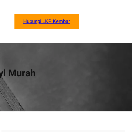
Hubungi LKP Kembar
yi Murah