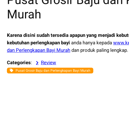
Pusat Grosir Baju dan
Murah
Karena disini sudah tersedia apapun yang menjadi kebu
kebutuhan perlengkapan bayi
anda hanya kepada
www.k
dan Perlengkapan Bayi Murah
dan produk paling lengkap.
Categories
:
Review
Pusat Grosir Baju dan Perlengkapan Bayi Murah