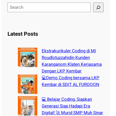
S
e
a
r
c
Latest Posts
h
Ekstrakurikuler Coding di MI
Roudlotuzzahidin Kunden
Karanganom Klaten Kerjasama
Dengan LKP Kembar
💻Demo Coding bersama LKP
Kembar di SDIT AL FURQOON
💻 Belajar Coding, Siapkan
Generasi Siap Hadapi Era
Digital! 🚀 Murid SMP Muh Sinar