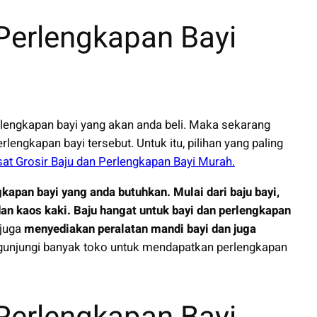
 Perlengkapan Bayi
lengkapan bayi yang akan anda beli. Maka sekarang
ngkapan bayi tersebut. Untuk itu, pilihan yang paling
at Grosir Baju dan Perlengkapan Bayi Murah.
kapan bayi yang anda butuhkan. Mulai dari baju bayi,
 dan kaos kaki. Baju hangat untuk bayi dan perlengkapan
juga
menyediakan peralatan mandi bayi dan juga
engunjungi banyak toko untuk mendapatkan perlengkapan