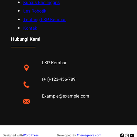
Kursus Bhs Inggris
Les Robotik
Tentang LKP Kembar
Kontak
Hubungi Kami
LKP Kembar
(+1)-123-456-789
Example@example.com
Facebo
Insta
Yo
Designed with
WordPress
Developed By
Themegrove.com