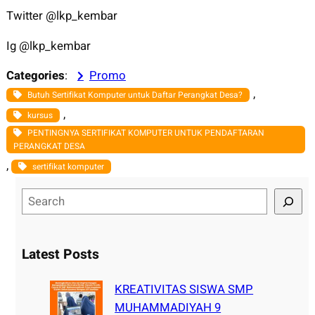
Twitter @lkp_kembar
Ig @lkp_kembar
Categories
:
Promo
, 
Butuh Sertifikat Komputer untuk Daftar Perangkat Desa?
, 
kursus
PENTINGNYA SERTIFIKAT KOMPUTER UNTUK PENDAFTARAN
PERANGKAT DESA
, 
sertifikat komputer
S
e
a
r
Latest Posts
c
h
KREATIVITAS SISWA SMP
MUHAMMADIYAH 9