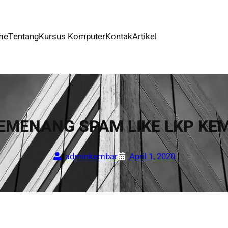
me
Tentang
Kursus Komputer
Kontak
Artikel
MENANG SPAM LIKE LKP KEM
adminkembar
April 1, 2020