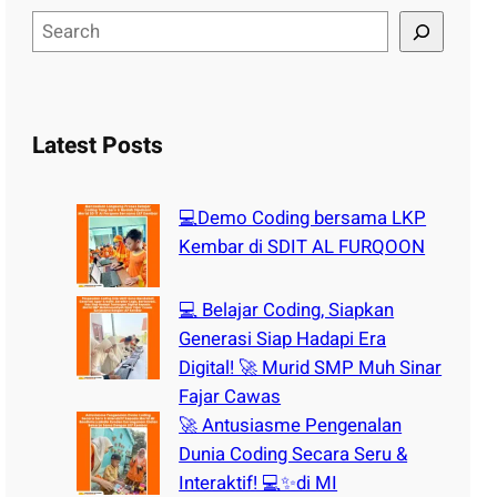
S
e
a
r
c
Latest Posts
h
💻Demo Coding bersama LKP
Kembar di SDIT AL FURQOON
💻 Belajar Coding, Siapkan
Generasi Siap Hadapi Era
Digital! 🚀 Murid SMP Muh Sinar
Fajar Cawas
🚀 Antusiasme Pengenalan
Dunia Coding Secara Seru &
Interaktif! 💻✨di MI