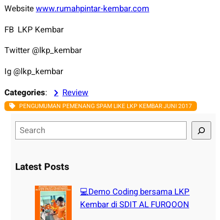
Website
www.rumahpintar-kembar.com
FB LKP Kembar
Twitter @lkp_kembar
Ig @lkp_kembar
Categories
:
Review
PENGUMUMAN PEMENANG SPAM LIKE LKP KEMBAR JUNI 2017
S
e
a
r
Latest Posts
c
h
💻Demo Coding bersama LKP
Kembar di SDIT AL FURQOON