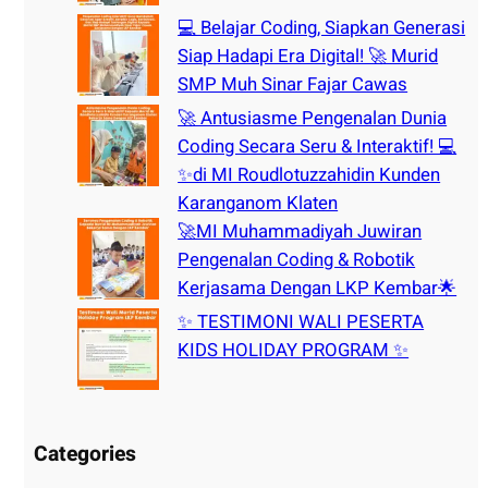
💻 Belajar Coding, Siapkan Generasi
Siap Hadapi Era Digital! 🚀 Murid
SMP Muh Sinar Fajar Cawas
🚀 Antusiasme Pengenalan Dunia
Coding Secara Seru & Interaktif! 💻
✨di MI Roudlotuzzahidin Kunden
Karanganom Klaten
🚀MI Muhammadiyah Juwiran
Pengenalan Coding & Robotik
Kerjasama Dengan LKP Kembar🌟
✨ TESTIMONI WALI PESERTA
KIDS HOLIDAY PROGRAM ✨
Categories