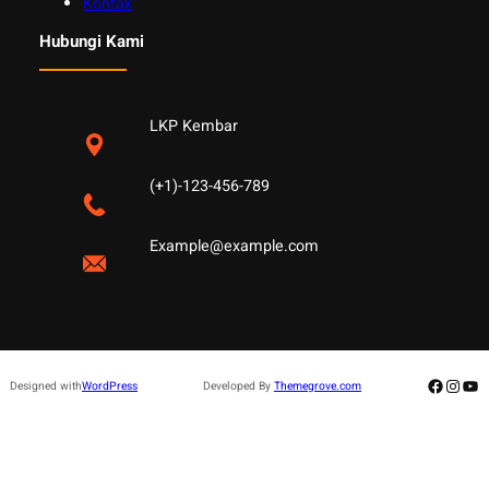
Kontak
Hubungi Kami
LKP Kembar
(+1)-123-456-789
Example@example.com
Facebo
Insta
Yo
Designed with
WordPress
Developed By
Themegrove.com