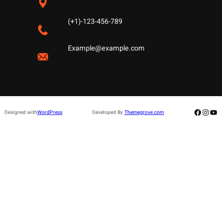
(+1)-123-456-789
Example@example.com
Facebo
Insta
Yo
Designed with
WordPress
Developed By
Themegrove.com