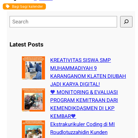
Bagi bagi kalender
S
e
a
r
Latest Posts
c
h
KREATIVITAS SISWA SMP
MUHAMMADIYAH 9
KARANGANOM KLATEN DIUBAH
JADI KARYA DIGITAL!
🧡 MONITORING & EVALUASI
PROGRAM KEMITRAAN DARI
KEMENDIKDASMEN DI LKP
KEMBAR🧡
Ekstrakurikuler Coding di MI
Roudlotuzzahidin Kunden