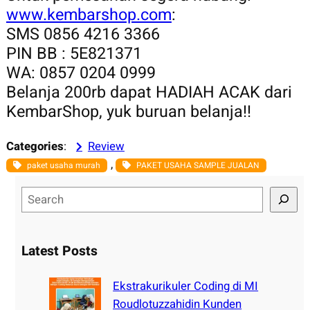
www.kembarshop.com
:
SMS 0856 4216 3366
PIN BB : 5E821371
WA: 0857 0204 0999
Belanja 200rb dapat HADIAH ACAK dari
KembarShop, yuk buruan belanja!!
Categories
:
Review
, 
paket usaha murah
PAKET USAHA SAMPLE JUALAN
S
e
a
r
Latest Posts
c
h
Ekstrakurikuler Coding di MI
Roudlotuzzahidin Kunden