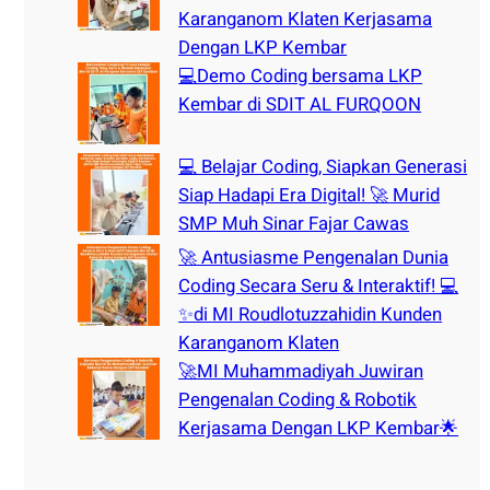
Karanganom Klaten Kerjasama
Dengan LKP Kembar
💻Demo Coding bersama LKP
Kembar di SDIT AL FURQOON
💻 Belajar Coding, Siapkan Generasi
Siap Hadapi Era Digital! 🚀 Murid
SMP Muh Sinar Fajar Cawas
🚀 Antusiasme Pengenalan Dunia
Coding Secara Seru & Interaktif! 💻
✨di MI Roudlotuzzahidin Kunden
Karanganom Klaten
🚀MI Muhammadiyah Juwiran
Pengenalan Coding & Robotik
Kerjasama Dengan LKP Kembar🌟