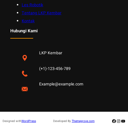
Les Robotik
Tentang LKP Kembar
Kontak
Hubungi Kami
LKP Kembar
(+1)-123-456-789
Example@example.com
Facebo
Insta
Yo
Designed with
WordPress
Developed By
Themegrove.com