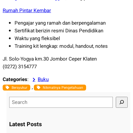
Rumah Pintar Kembar
Pengajar yang ramah dan berpengalaman
Sertifikat berizin resmi Dinas Pendidikan
Waktu yang fleksibel
Training kit lengkap: modul, handout, notes
Jl. Solo-Yogya km.30 Jombor Ceper Klaten
(0272) 3154777
Categories
:
Buku
, 
Bersyukur
Nikmatnya Pengetahuan
S
e
a
r
Latest Posts
c