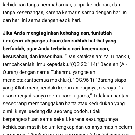
kehidupan tanpa pembaharuan, tanpa keindahan, dan
tanpa kesenangan, karena kemarin sama dengan hari ini
dan hari ini sama dengan esok hari.
Jika Anda menginginkan kebahagiaan, tuntutlah
ilmu;carilah pengetahuan;dan raihlah hal-hal yang
berfaidah, agar Anda terbebas dari kecemasan,
kesusahan, dan kesedihan.
“Dan katakanlah: Ya Tuhanku,
tambahkanlah ilmu kepadaku.”(QS.20:114)” Bacalah (Al-
Quran) dengan nama Tuhanmu yang telah
menciptakan(semua makhluk).” QS.96;1) ”Barang siapa
yang Allah menghendaki kebaikan baginya, niscaya Dia
akan menjadikanya memahami agama,” Tidaklah pantas
seseorang membanggakan harta atau kedudukan yang
dimilikinya, sedang dia seorang bodoh, tidak
berpengetahuan sama sekali, karena sesungguhnya
kehidupan masih belum lengkap dan usianya masih belum
sempurna. “
Adakah orang yang mengetahui bahwasanya