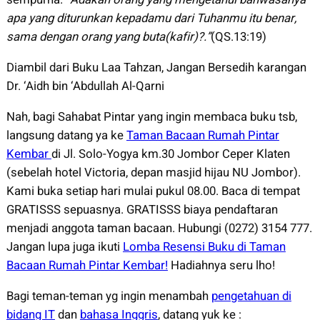
apa yang diturunkan kepadamu dari Tuhanmu itu benar,
sama dengan orang yang buta(kafir)?.”
(QS.13:19)
Diambil dari Buku Laa Tahzan, Jangan Bersedih karangan
Dr. ‘Aidh bin ‘Abdullah Al-Qarni
Nah, bagi Sahabat Pintar yang ingin membaca buku tsb,
langsung datang ya ke
Taman Bacaan Rumah Pintar
Kembar
di Jl. Solo-Yogya km.30 Jombor Ceper Klaten
(sebelah hotel Victoria, depan masjid hijau NU Jombor).
Kami buka setiap hari mulai pukul 08.00. Baca di tempat
GRATISSS sepuasnya. GRATISSS biaya pendaftaran
menjadi anggota taman bacaan. Hubungi (0272) 3154 777.
Jangan lupa juga ikuti
Lomba Resensi Buku di Taman
Bacaan Rumah Pintar Kembar!
Hadiahnya seru lho!
Bagi teman-teman yg ingin menambah
pengetahuan di
bidang IT
dan
bahasa Inggris
, datang yuk ke :