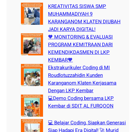
h
KREATIVITAS SISWA SMP
MUHAMMADIYAH 9
KARANGANOM KLATEN DIUBAH
JADI KARYA DIGITAL!
🧡 MONITORING & EVALUASI
PROGRAM KEMITRAAN DARI
KEMENDIKDASMEN DI LKP
KEMBAR🧡
Ekstrakurikuler Coding di MI
Roudlotuzzahidin Kunden
Karanganom Klaten Kerjasama
Dengan LKP Kembar
💻Demo Coding bersama LKP
Kembar di SDIT AL FURQOON
💻 Belajar Coding, Siapkan Generasi
Siap Hadapi Era Digital! 🚀 Murid