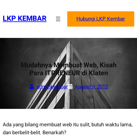
Skip
to
LKP KEMBAR
Hubungi LKP Kembar
content
Mudahnya Membuat Web, Kisah
Para ITPRENEUR di Klaten
adminkembar
August 9, 2012
Ada yang bilang membuat web itu sulit, butuh waktu lama,
dan berbelit-belit. Benarkah?