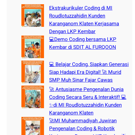
h
Ekstrakurikuler Coding di MI
Roudlotuzzahidin Kunden
Karanganom Klaten Kerjasama
Dengan LKP Kembar
💻Demo Coding bersama LKP
Kembar di SDIT AL FURQOON
💻 Belajar Coding, Siapkan Generasi
Siap Hadapi Era Digital! 🚀 Murid
SMP Muh Sinar Fajar Cawas
🚀 Antusiasme Pengenalan Dunia
Coding Secara Seru & Interaktif! 💻
✨di MI Roudlotuzzahidin Kunden
Karanganom Klaten
🚀MI Muhammadiyah Juwiran
Pengenalan Coding & Robotik