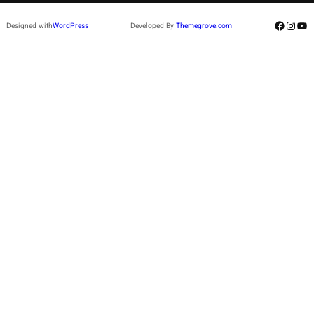
Facebo
Insta
Yo
Designed with
WordPress
Developed By
Themegrove.com