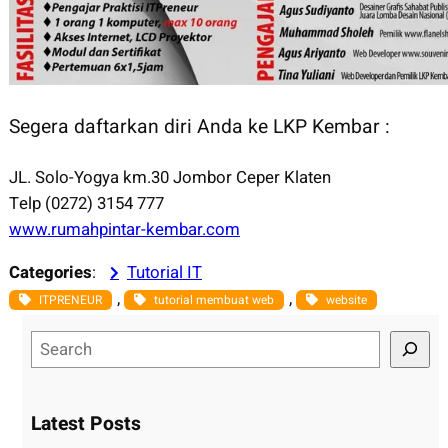
Segera daftarkan diri Anda ke LKP Kembar :
JL. Solo-Yogya km.30 Jombor Ceper Klaten
Telp (0272) 3154 777
www.rumahpintar-kembar.com
Categories
:
Tutorial IT
, 
, 
ITPRENEUR
tutorial membuat web
website
S
e
a
r
Latest Posts
c