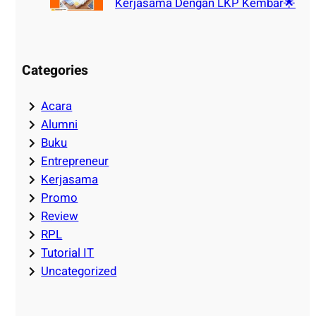
Kerjasama Dengan LKP Kembar🌟
Categories
Acara
Alumni
Buku
Entrepreneur
Kerjasama
Promo
Review
RPL
Tutorial IT
Uncategorized