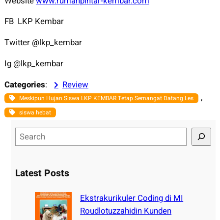
Website
www.rumahpintar-kembar.com
FB LKP Kembar
Twitter @lkp_kembar
Ig @lkp_kembar
Categories
:
Review
, 
Meskipun Hujan Siswa LKP KEMBAR Tetap Semangat Datang Les
siswa hebat
S
e
a
r
Latest Posts
c
h
Ekstrakurikuler Coding di MI
Roudlotuzzahidin Kunden