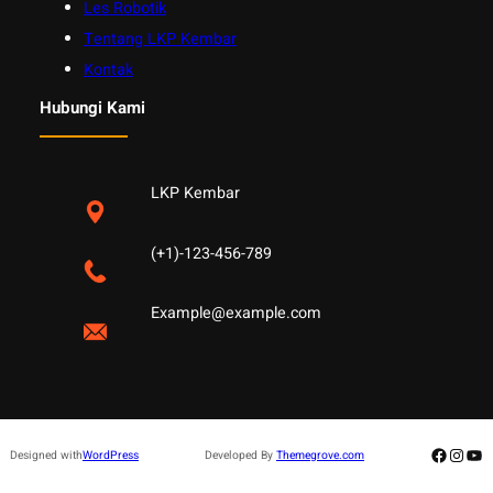
Les Robotik
Tentang LKP Kembar
Kontak
Hubungi Kami
LKP Kembar
(+1)-123-456-789
Example@example.com
Facebo
Insta
Yo
Designed with
WordPress
Developed By
Themegrove.com