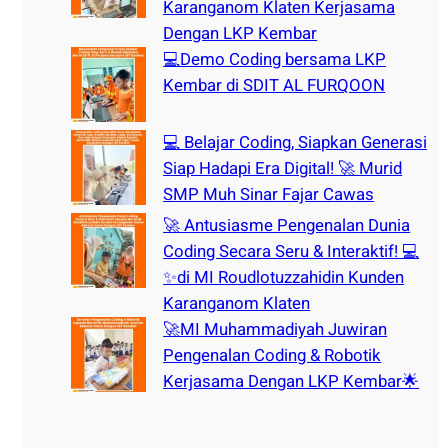
Karanganom Klaten Kerjasama
Dengan LKP Kembar
💻Demo Coding bersama LKP
Kembar di SDIT AL FURQOON
💻 Belajar Coding, Siapkan Generasi
Siap Hadapi Era Digital! 🚀 Murid
SMP Muh Sinar Fajar Cawas
🚀 Antusiasme Pengenalan Dunia
Coding Secara Seru & Interaktif! 💻
✨di MI Roudlotuzzahidin Kunden
Karanganom Klaten
🚀MI Muhammadiyah Juwiran
Pengenalan Coding & Robotik
Kerjasama Dengan LKP Kembar🌟