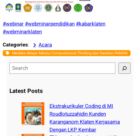
#webinar
#webminarpendidikan
#kabarklaten
#webminarklaten
Categories
:
Acara
Merdeka Belajar Melalui Computational Thinking dan Gerakan PANDAI
S
e
a
r
Latest Posts
c
h
Ekstrakurikuler Coding di MI
Roudlotuzzahidin Kunden
Karanganom Klaten Kerjasama
Dengan LKP Kembar