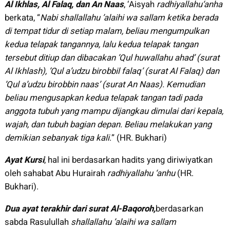
Al Ikhlas, Al Falaq, dan An Naas
, ‘Aisyah
radhiyallahu‘anha
berkata, “
Nabi shallallahu ’alaihi wa sallam ketika berada
di tempat tidur di setiap malam, beliau mengumpulkan
kedua telapak tangannya, lalu kedua telapak tangan
tersebut ditiup dan dibacakan ’Qul huwallahu ahad’ (surat
Al Ikhlash), ’Qul a’udzu birobbil falaq’ (surat Al Falaq) dan
’Qul a’udzu birobbin naas’ (surat An Naas). Kemudian
beliau mengusapkan kedua telapak tangan tadi pada
anggota tubuh yang mampu dijangkau dimulai dari kepala,
wajah, dan tubuh bagian depan. Beliau melakukan yang
demikian sebanyak tiga kali
.” (HR. Bukhari)
Ayat Kursi
, hal ini berdasarkan hadits yang diriwiyatkan
oleh sahabat Abu Hurairah
radhiyallahu ‘anhu
(HR.
Bukhari).
Dua ayat terakhir dari surat Al-Baqoroh,
berdasarkan
sabda Rasulullah
shallallahu ’alaihi wa sallam