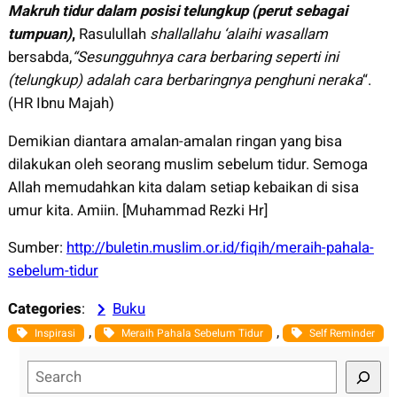
Makruh tidur dalam posisi telungkup (perut sebagai
tumpuan)
,
Rasulullah
shallallahu ‘alaihi wasallam
bersabda,
“Sesungguhnya cara berbaring seperti ini
(telungkup) adalah cara berbaringnya penghuni neraka
“.
(HR Ibnu Majah)
Demikian diantara amalan-amalan ringan yang bisa
dilakukan oleh seorang muslim sebelum tidur. Semoga
Allah memudahkan kita dalam setiap kebaikan di sisa
umur kita. Amiin. [Muhammad Rezki Hr]
Sumber:
http://buletin.muslim.or.id/fiqih/meraih-pahala-
sebelum-tidur
Categories
:
Buku
, 
, 
Inspirasi
Meraih Pahala Sebelum Tidur
Self Reminder
S
e