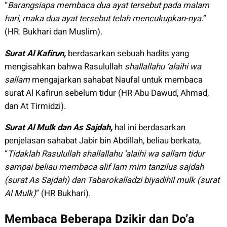
“
Barangsiapa membaca dua ayat tersebut pada malam
hari, maka dua ayat tersebut telah mencukupkan-nya.
”
(HR. Bukhari dan Muslim).
Surat Al Kafirun,
berdasarkan sebuah hadits yang
mengisahkan bahwa Rasulullah
shallallahu ’alaihi wa
sallam
mengajarkan sahabat Naufal untuk membaca
surat Al Kafirun sebelum tidur (HR Abu Dawud, Ahmad,
dan At Tirmidzi).
Surat Al Mulk dan As Sajdah,
hal ini berdasarkan
penjelasan sahabat Jabir bin Abdillah, beliau berkata,
“
Tidaklah Rasulullah shallallahu ’alaihi wa sallam tidur
sampai beliau membaca alif lam mim tanzilus sajdah
(surat As Sajdah) dan Tabarokalladzi biyadihil mulk (surat
Al Mulk)
” (HR Bukhari).
Membaca Beberapa Dzikir dan Do’a