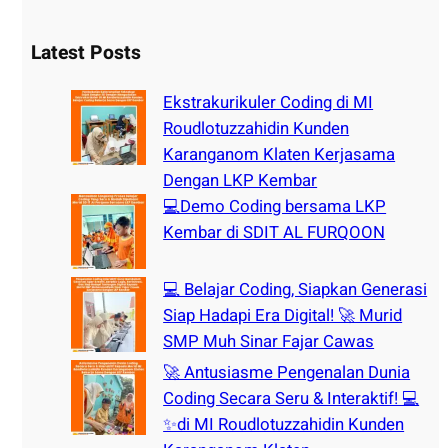
a
r
Latest Posts
c
h
Ekstrakurikuler Coding di MI
Roudlotuzzahidin Kunden
Karanganom Klaten Kerjasama
Dengan LKP Kembar
💻Demo Coding bersama LKP
Kembar di SDIT AL FURQOON
💻 Belajar Coding, Siapkan Generasi
Siap Hadapi Era Digital! 🚀 Murid
SMP Muh Sinar Fajar Cawas
🚀 Antusiasme Pengenalan Dunia
Coding Secara Seru & Interaktif! 💻
✨di MI Roudlotuzzahidin Kunden