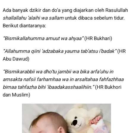
Ada banyak dzikir dan do’a yang diajarkan oleh Rasulullah
shallallahu ’alaihi wa sallam
untuk dibaca sebelum tidur.
Berikut diantaranya:
“Bismikallahumma amuut wa ahyaa”
(HR Bukhari)
“Allahumma qiini ‘adzabaka yauma tab’atsu i’badak”
(HR
Abu Dawud)
“Bismikarabbii wa dho’tu jambii wa bika arfa’uhu in
amsakta nafsii farhamhaa wa in arsaltahaa fahfazhhaa
bimaa tahfazha bihi ‘ibaadakasshaalihiin.”
(HR Bukhori
dan Muslim)