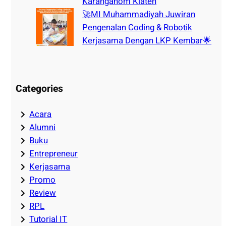
Karanganom Klaten
🚀MI Muhammadiyah Juwiran
Pengenalan Coding & Robotik
Kerjasama Dengan LKP Kembar🌟
Categories
Acara
Alumni
Buku
Entrepreneur
Kerjasama
Promo
Review
RPL
Tutorial IT