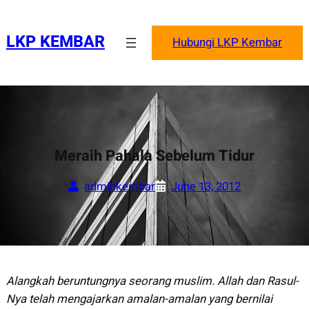
Skip
to
LKP KEMBAR
Hubungi LKP Kembar
content
Meraih Pahala Sebelum Tidur
adminkembar
June 13, 2012
Alangkah beruntungnya seorang muslim. Allah dan Rasul-
Nya telah mengajarkan amalan-amalan yang bernilai