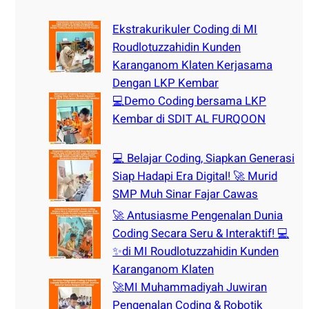
c
h
Ekstrakurikuler Coding di MI
Roudlotuzzahidin Kunden
Karanganom Klaten Kerjasama
Dengan LKP Kembar
💻Demo Coding bersama LKP
Kembar di SDIT AL FURQOON
💻 Belajar Coding, Siapkan Generasi
Siap Hadapi Era Digital! 🚀 Murid
SMP Muh Sinar Fajar Cawas
🚀 Antusiasme Pengenalan Dunia
Coding Secara Seru & Interaktif! 💻
✨di MI Roudlotuzzahidin Kunden
Karanganom Klaten
🚀MI Muhammadiyah Juwiran
Pengenalan Coding & Robotik