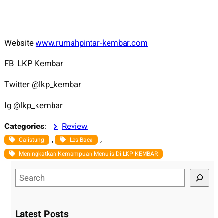
Website
www.rumahpintar-kembar.com
FB LKP Kembar
Twitter @lkp_kembar
Ig @lkp_kembar
Categories
:
Review
, 
, 
Calistung
Les Baca
Meningkatkan Kemampuan Menulis Di LKP KEMBAR
S
e
a
r
Latest Posts