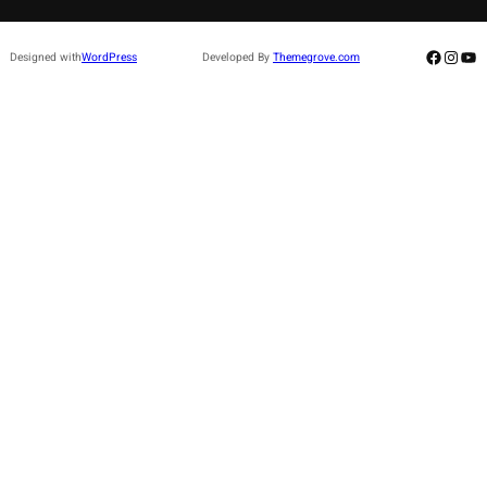
Facebo
Insta
Yo
Designed with
WordPress
Developed By
Themegrove.com