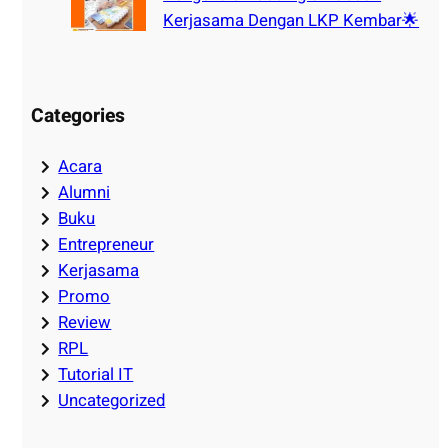
Kerjasama Dengan LKP Kembar🌟
Categories
Acara
Alumni
Buku
Entrepreneur
Kerjasama
Promo
Review
RPL
Tutorial IT
Uncategorized