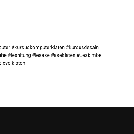
puter #kursuskomputerklaten #kursusdesain
ahe #leshitung #lesase #aseklaten #Lesbimbel
elevelklaten