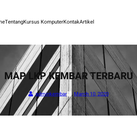
me
Tentang
Kursus Komputer
Kontak
Artikel
MAP LKP KEMBAR TERBARU
adminkembar
March 10, 2020