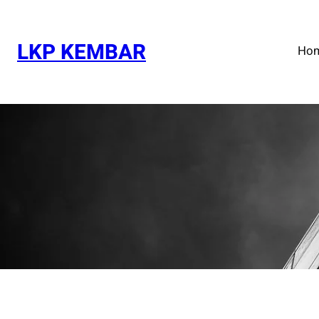
Skip
to
content
LKP KEMBAR
Ho