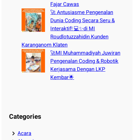
Fajar Cawas
🚀 Antusiasme Pengenalan
Dunia Coding Secara Seru &
Interaktif! 💻✨di MI
Roudlotuzzahidin Kunden
Karanganom Klaten
🚀MI Muhammadiyah Juwiran
Pengenalan Coding & Robotik
Kerjasama Dengan LKP
Kembar🌟
Categories
Acara