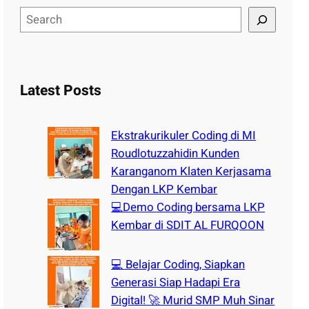
S
e
a
r
c
Latest Posts
h
Ekstrakurikuler Coding di MI
Roudlotuzzahidin Kunden
Karanganom Klaten Kerjasama
Dengan LKP Kembar
💻Demo Coding bersama LKP
Kembar di SDIT AL FURQOON
💻 Belajar Coding, Siapkan
Generasi Siap Hadapi Era
Digital! 🚀 Murid SMP Muh Sinar