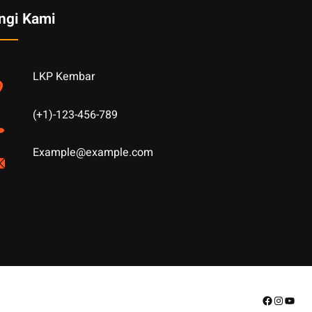
ngi Kami
LKP Kembar
(+1)-123-456-789
Example@example.com
Facebook
Instagr
YouT