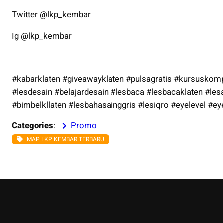
Twitter @lkp_kembar
Ig @lkp_kembar
#kabarklaten #giveawayklaten #pulsagratis #kursuskom
#lesdesain #belajardesain #lesbaca #lesbacaklaten #les
#bimbelkllaten #lesbahasainggris #lesiqro #eyelevel #ey
Categories
:
Promo
MAP LKP KEMBAR TERBARU